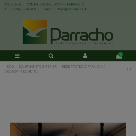
SOBRE NÓS
CONTACTOS GREENCAMP | PARRACHO
TEL: (+351) 219 617 099
EMAIL: VENDAS@PARRACHO.PT
0
INÍCIO
EQUIPAMENTO INTERIOR
REDE PROTEÇÃO PARA CAMA
1800X580MM DOMETIC