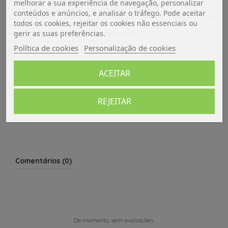
Evita que crianças ou objetos nas camas caiam.
melhorar a sua experiência de navegação, personalizar
Fixação por meio de 4 parafusos no estrado e no teto da
conteúdos e anúncios, e analisar o tráfego. Pode aceitar
autocaravana/caravana e por uma cinta fixada num gancho especial fixado
todos os cookies, rejeitar os cookies não essenciais ou
no teto.
gerir as suas preferências.
Ideal para camas nas frentes de autocaravanas.
Máx. altura sob o telhado: 90 cm.
Política de cookies
Personalização de cookies
Dimensões (lxL): 180x58 cm
ACEITAR
Dados do produto
REJEITAR
Avaliações (0)
Comentários (0)
De momento, sem avaliações.