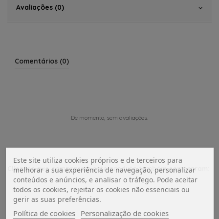
Avaliações (0)
Comentários (0)
De momento, sem avaliações.
Este site utiliza cookies próprios e de terceiros para
Clientes que compraram este produto também compraram:
melhorar a sua experiência de navegação, personalizar
conteúdos e anúncios, e analisar o tráfego. Pode aceitar
todos os cookies, rejeitar os cookies não essenciais ou
gerir as suas preferências.
Política de cookies
Personalização de cookies