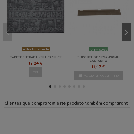
Por Encomenda
Em Stock
TAPETE ENTRADA KERA CAMP CZ
SUPORTE DE MESA 490MM
CASTANHO
12,24 €
11,47 €
Ver
Adicionar ao carrinho
NOVO
NOVO
NOVO
NOVO
Clientes que compraram este produto também compraram: