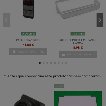
Em Stock
SUPORTE DE MESA 490MM
CASTANHO
11,47 €
Adicionar ao carrinho
Em Stock
Em Stock
PACK ORGANISER S
SUPORTE POCKET M BRANCO
FIAMMA
41,08 €
8,98 €
Adicionar ao carrinho
Adicionar ao carrinho
NOVO
NOVO
NOVO
NOVO
Clientes que compraram este produto também compraram:
NOVO