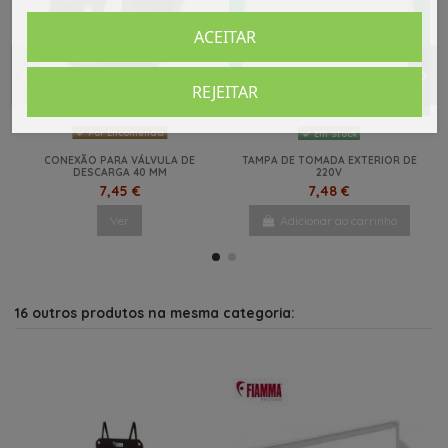
ACEITAR
REJEITAR
Por Encomenda
Em Stock
CONEXÃO PARA VÁLVULA DE
TAMPA DE TOMADA EXTERIOR DE
DESCARGA 40 MM
220V
7,45 €
7,48 €
Ver
Adicionar ao carrinho
NOVO
16 outros produtos na mesma categoria: