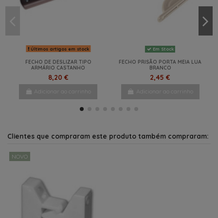
Últimos artigos em stock
Em Stock
FECHO DE DESLIZAR TIPO
FECHO PRISÃO PORTA MEIA LUA
ARMÁRIO CASTANHO
BRANCO
8,20 €
2,45 €
Adicionar ao carrinho
Adicionar ao carrinho
NOVO
NOVO
Clientes que compraram este produto também compraram:
NOVO
Em Stock
FECHO DE ARMARIO COM MOLA
CINZA