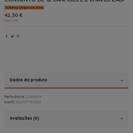
Últimos artigos em stock
42,30 €
Com IVA
Dados do produto
Referência
22140029
ean13
5601577754300
Avaliações (0)