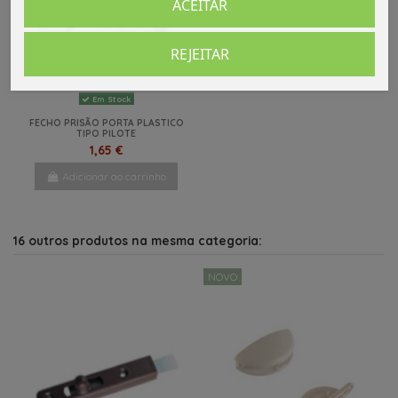
ACEITAR
REJEITAR
Em Stock
FECHO PRISÃO PORTA PLASTICO
TIPO PILOTE
1,65 €
Adicionar ao carrinho
16 outros produtos na mesma categoria:
NOVO