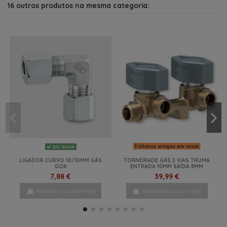
16 outros produtos na mesma categoria:
Últimos artigos em stock
Em Stock
LIGADOR CURVO 10/10MM GÁS
TORNEIRADE GÁS 2 VIAS TRUMA
GOK
ENTRADA 10MM SAÍDA 8MM
7,88 €
39,99 €
Adicionar ao carrinho
Adicionar ao carrinho
NOVO
NOVO
-22%
NOVO
NOVO