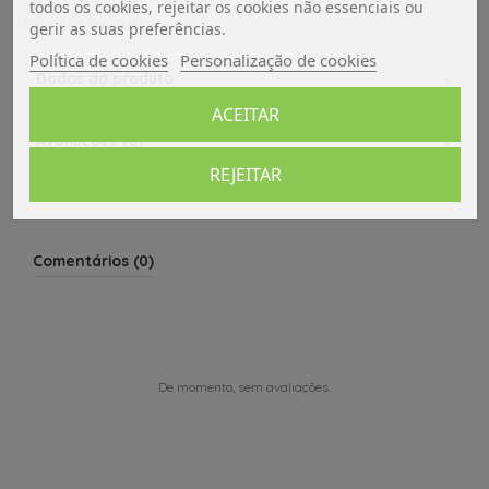
todos os cookies, rejeitar os cookies não essenciais ou
Material de montagem incluso
gerir as suas preferências.
Política de cookies
Personalização de cookies
Dados do produto
ACEITAR
Avaliações (0)
REJEITAR
Comentários (0)
De momento, sem avaliações.