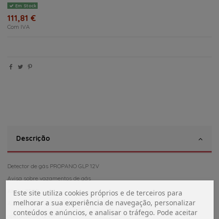
Em Stock
111,81 €
Com IVA
Descrição
Detector de gás PROPANO GLP 12V
Avisa sobre vazamentos de gás
Alerta 85dB
Este site utiliza cookies próprios e de terceiros para
melhorar a sua experiência de navegação, personalizar
Apenas 100mA de consumo de energia
conteúdos e anúncios, e analisar o tráfego. Pode aceitar
operação de 12 volts