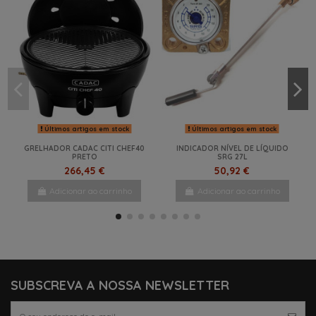
Últimos artigos em stock
Últimos artigos em stock
GRELHADOR CADAC CITI CHEF40
INDICADOR NÍVEL DE LÍQUIDO
PRETO
SRG 27L
266,45 €
50,92 €
Adicionar ao carrinho
Adicionar ao carrinho
-19%
NOVO
-27%
-16%
NOVO
NOVO
NOVO
NOVO
SUBSCREVA A NOSSA NEWSLETTER