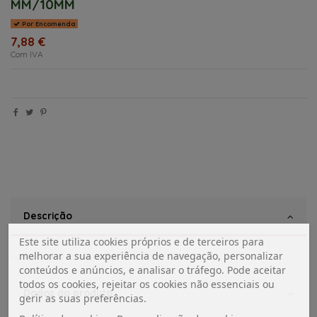
MM/10MM
Por Encomenda
7,88 €
Com IVA
Descrição
Este site utiliza cookies próprios e de terceiros para
melhorar a sua experiência de navegação, personalizar
Ligador curvo para tubo de cobre 8 mm/10mm
conteúdos e anúncios, e analisar o tráfego. Pode aceitar
todos os cookies, rejeitar os cookies não essenciais ou
Dados do produto
gerir as suas preferências.