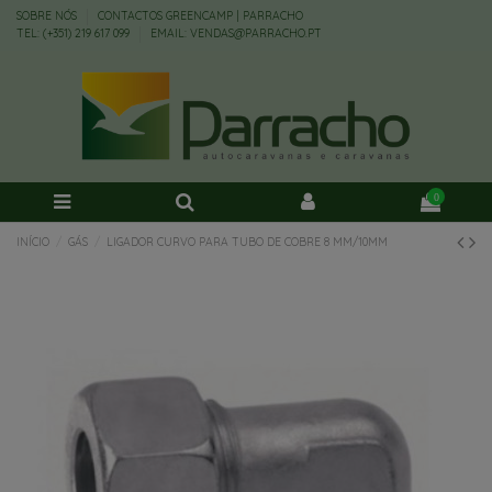
SOBRE NÓS
CONTACTOS GREENCAMP | PARRACHO
TEL: (+351) 219 617 099
EMAIL: VENDAS@PARRACHO.PT
0
INÍCIO
GÁS
LIGADOR CURVO PARA TUBO DE COBRE 8 MM/10MM