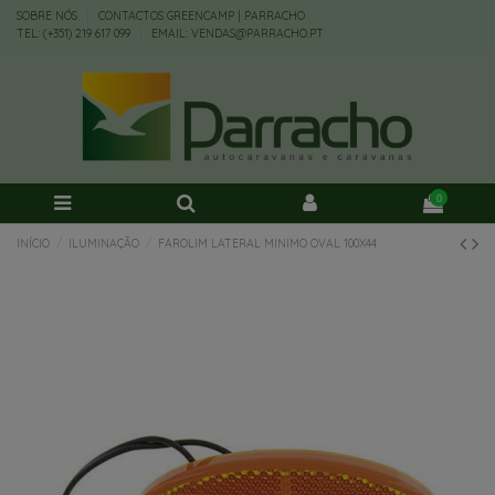
SOBRE NÓS
CONTACTOS GREENCAMP | PARRACHO
TEL: (+351) 219 617 099
EMAIL: VENDAS@PARRACHO.PT
0
INÍCIO
ILUMINAÇÃO
FAROLIM LATERAL MINIMO OVAL 100X44