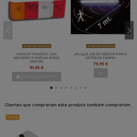
Por Encomenda
Por Encomenda
FAROLIM TRASEIRO COM
APLIQUE LED DE SENSOR PORTA
NEVOEIRO E MARCHA ATRAS
EXTERIOR FIAMMA
385X130
79,95 €
91,65 €
Ver
Adicionar ao carrinho
NOVO
NOVO
NOVO
Clientes que compraram este produto também compraram:
-27,5%