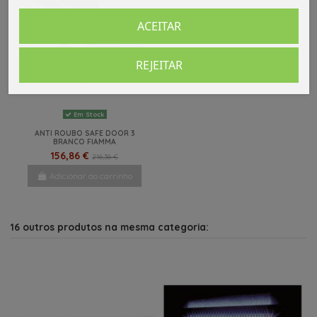
ACEITAR
REJEITAR
Em Stock
ANTI ROUBO SAFE DOOR 3
BRANCO FIAMMA
156,86 €
216,36 €
Adicionar ao carrinho
16 outros produtos na mesma categoria: