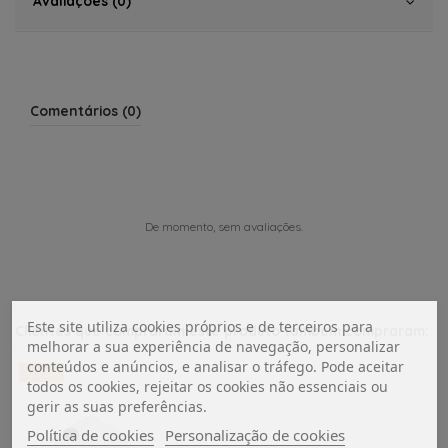
Avaliações (0)
Comentários (0)
De momento, sem avaliações.
Este site utiliza cookies próprios e de terceiros para
Clientes que compraram este produto também compraram:
melhorar a sua experiência de navegação, personalizar
conteúdos e anúncios, e analisar o tráfego. Pode aceitar
-27,5%
todos os cookies, rejeitar os cookies não essenciais ou
gerir as suas preferências.
Política de cookies
Personalização de cookies