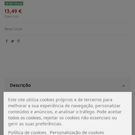
Em Stock
13,49 €
Com IVA
Base Cinza
Descrição
Este site utiliza cookies próprios e de terceiros para
Farolim lateral bicolor 124x39x32 Base Cinza
melhorar a sua experiência de navegação, personalizar
conteúdos e anúncios, e analisar o tráfego. Pode aceitar
todos os cookies, rejeitar os cookies não essenciais ou
Dados do produto
gerir as suas preferências.
Política de cookies
Personalização de cookies