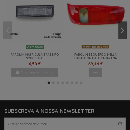
Por Encomenda
Em Stock
FAROLIM MATRÍCULA TRASEIRO
FAROLIM ESQUERDO HELLA
92X29 DTO
CARALUNA AUTOCARAVANA
6,50 €
69,44 €
Adicionar ao carrinho
Ver
NOVO
NOVO
NOVO
NOVO
SUBSCREVA A NOSSA NEWSLETTER