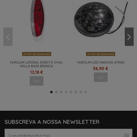
Por Encomenda
Por Encomenda
FAROLIM LATERAL DIREITO OVAL
FAROLIM LED MARCHA ATRÁS
HELLA BASE BRANCA
36,90 €
12,18 €
Ver
Ver
NOVO
NOVO
NOVO
NOVO
NOVO
NOVO
SUBSCREVA A NOSSA NEWSLETTER