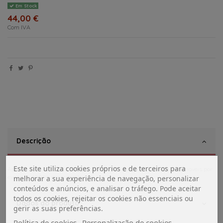
Em Stock
44,00 €
Com IVA
Descrição
Este site utiliza cookies próprios e de terceiros para
Aplique flexivel - 150 lumens com entrada usb, para carregar telemoveis por
exemplo 4000k consumo 1 w
melhorar a sua experiência de navegação, personalizar
conteúdos e anúncios, e analisar o tráfego. Pode aceitar
todos os cookies, rejeitar os cookies não essenciais ou
Dados do produto
gerir as suas preferências.
Política de cookies
Personalização de cookies