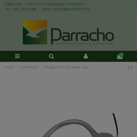
SOBRE NÓS
CONTACTOS GREENCAMP | PARRACHO
TEL: (+351) 219 617 099
EMAIL: VENDAS@PARRACHO.PT
0
INÍCIO
ILUMINAÇÃO
APLIQUE COM ENTRADA USB