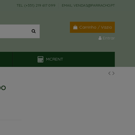
TEL: (+351) 219 617 099
EMAIL: VENDAS@PARRACHO.PT
Carrinho
/
Vazio
Entrar
MCRENT
DO