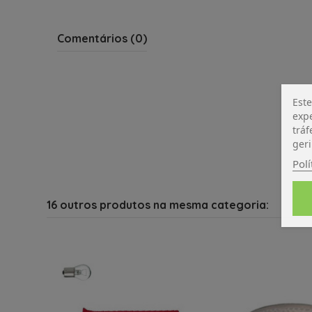
Comentários (0)
Este
expe
tráf
geri
Polí
16 outros produtos na mesma categoria: