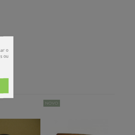
ar o
is ou
NOVO