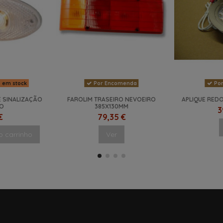
s em stock
Por Encomenda
Por
E SINALIZAÇÃO
FAROLIM TRASEIRO NEVOEIRO
APLIQUE REDO
O
385X130MM
3
€
79,35 €
o carrinho
Ver
NOVO