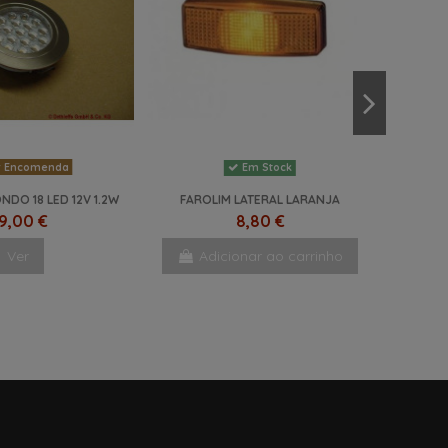
 Encomenda
Em Stock
NDO 18 LED 12V 1.2W
FAROLIM LATERAL LARANJA
9,00 €
8,80 €
Ver
Adicionar ao carrinho
NOVO