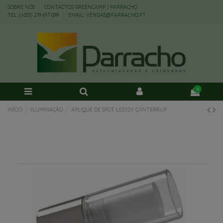
SOBRE NÓS
CONTACTOS GREENCAMP | PARRACHO
TEL: (+351) 219 617 099
EMAIL: VENDAS@PARRACHO.PT
0
INÍCIO
ILUMINAÇÃO
APLIQUE DE SPOT LED12V C/INTERRUP