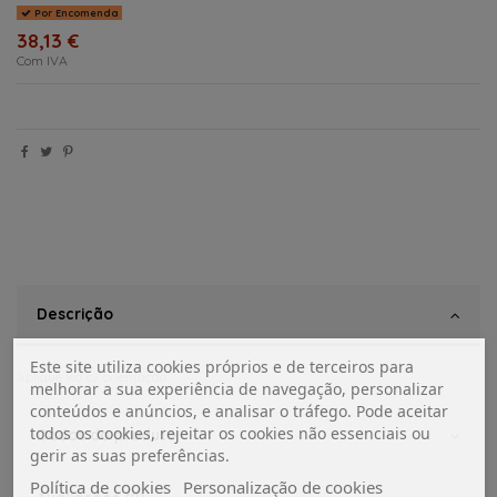
Por Encomenda
38,13 €
Com IVA
Descrição
Este site utiliza cookies próprios e de terceiros para
Aplique led c/ orientação
melhorar a sua experiência de navegação, personalizar
conteúdos e anúncios, e analisar o tráfego. Pode aceitar
todos os cookies, rejeitar os cookies não essenciais ou
Dados do produto
gerir as suas preferências.
Política de cookies
Personalização de cookies