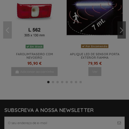
Por Encomenda
Em Stock
FAROLIMTRASEIRO COM
APLIQUE LED DE SENSOR PORTA
NEVOEIRO
EXTERIOR FIAMMA
95,90 €
79,95 €
Adicionar ao carrinho
Ver
-13,35%
NOVO
-25%
NOVO
NOVO
SUBSCREVA A NOSSA NEWSLETTER