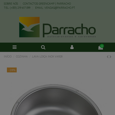
SOBRE NÓS
CONTACTOS GREENCAMP | PARRACHO
TEL: (+351) 219 617 099
EMAIL: VENDAS@PARRACHO.PT
0
INÍCIO
COZINHA
LAVA LOIÇA INOX VA928
-28%