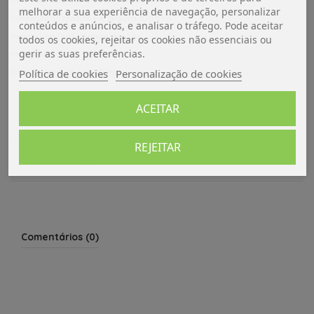
melhorar a sua experiência de navegação, personalizar
Dimensão do produto em largura 400 mm
conteúdos e anúncios, e analisar o tráfego. Pode aceitar
Peso líquido [kg] - Apresentar 1 kg
todos os cookies, rejeitar os cookies não essenciais ou
gerir as suas preferências.
Montagem
Corte em largura 366.00 mm
Política de cookies
Personalização de cookies
ACEITAR
Dados do produto
REJEITAR
Avaliações (0)
Comentários (0)