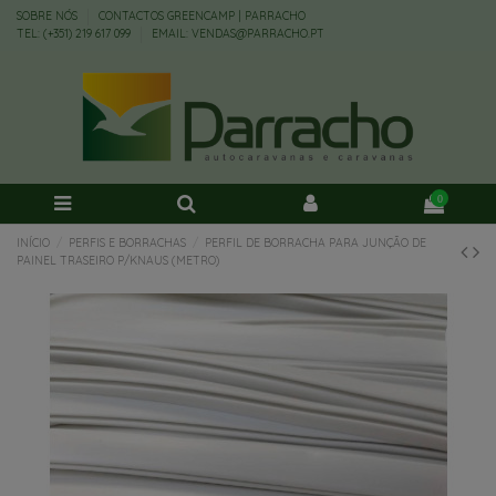
SOBRE NÓS
CONTACTOS GREENCAMP | PARRACHO
TEL: (+351) 219 617 099
EMAIL: VENDAS@PARRACHO.PT
0
INÍCIO
PERFIS E BORRACHAS
PERFIL DE BORRACHA PARA JUNÇÃO DE
PAINEL TRASEIRO P/KNAUS (METRO)