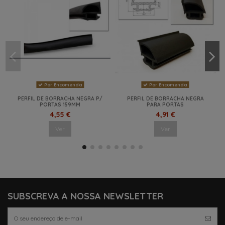
Por Encomenda
Por Encomenda
PERFIL DE BORRACHA NEGRA P/
PERFIL DE BORRACHA NEGRA
PORTAS 159MM
PARA PORTAS
4,55 €
4,91 €
Ver
Ver
NOVO
NOVO
NOVO
NOVO
NOVO
SUBSCREVA A NOSSA NEWSLETTER