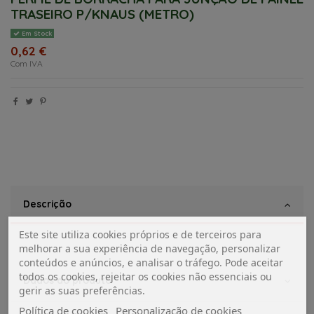
TRASEIRO P/KNAUS (METRO)
Em Stock
0,62 €
Com IVA
Descrição
Este site utiliza cookies próprios e de terceiros para
melhorar a sua experiência de navegação, personalizar
conteúdos e anúncios, e analisar o tráfego. Pode aceitar
todos os cookies, rejeitar os cookies não essenciais ou
Dados do produto
gerir as suas preferências.
Política de cookies
Personalização de cookies