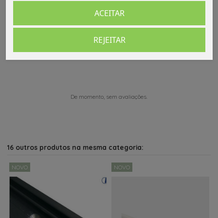
ACEITAR
REJEITAR
Comentários (0)
De momento, sem avaliações.
16 outros produtos na mesma categoria:
NOVO
NOVO