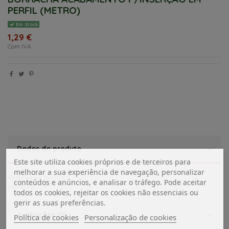
PERFIL (METRO)
Em Stock
1,29 €
Com IVA
Dados do produto
Este site utiliza cookies próprios e de terceiros para
melhorar a sua experiência de navegação, personalizar
Referência
16210083
conteúdos e anúncios, e analisar o tráfego. Pode aceitar
ean13
5601577771130
todos os cookies, rejeitar os cookies não essenciais ou
gerir as suas preferências.
Avaliações (0)
Política de cookies
Personalização de cookies