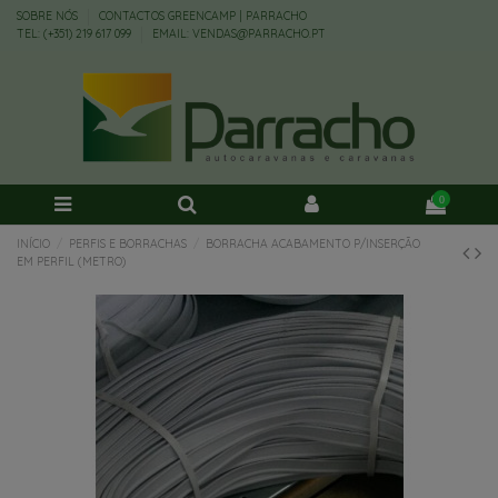
SOBRE NÓS
CONTACTOS GREENCAMP | PARRACHO
TEL: (+351) 219 617 099
EMAIL: VENDAS@PARRACHO.PT
0
INÍCIO
PERFIS E BORRACHAS
BORRACHA ACABAMENTO P/INSERÇÃO
EM PERFIL (METRO)