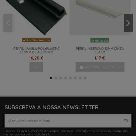
Por Encomenda
Em Stock
PERFIL JANELA POLYPLASTIC
PERFIL INSERÇÃO 12MM CINZA
600MM DE ALUMINIO
CLARO
16,20 €
1,17 €
Ver
Adicionar ao carrinho
NOVO
NOVO
-25%
NOVO
SUBSCREVA A NOSSA NEWSLETTER
Pode cancelar a subscrição a qualquer momento. Para tal, consulte a nossa informação
de contacto na declaração legal.