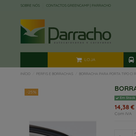
SOBRE NÓS
CONTACTOS GREENCAMP | PARRACHO
LOJA
INÍCIO
PERFIS E BORRACHAS
BORRACHA PARA PORTA TIPO CI 
BORRA
-25%
Em Stock
14,38 
Com IVA