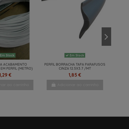
Em Stock
Em Stock
A ACABAMENTO
PERFIL BORRACHA TAPA PARAFUSOS
EM PERFIL (METRO)
CINZA 12.5X3.7 /MT
1,29 €
1,85 €
nar ao carrinho
Adicionar ao carrinho