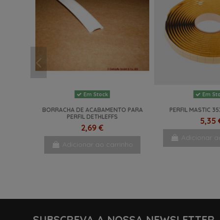
Em Stock
Em St
BORRACHA DE ACABAMENTO PARA
PERFIL MASTIC 3
PERFIL DETHLEFFS
5,35 
2,69 €
Adicionar a
Adicionar ao carrinho
NOVO
SUBSCREVA A NOSSA NEWSLETTER