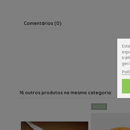
Comentários (0)
Este
expe
tráf
geri
Polí
16 outros produtos na mesma categoria:
NOVO