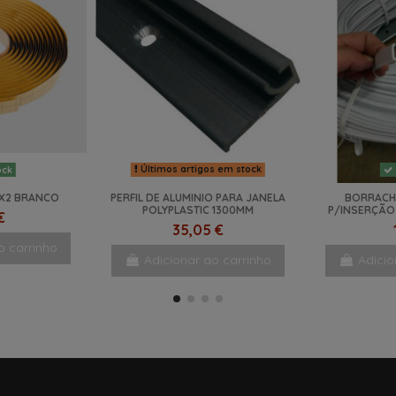
Últimos artigos em stock
ock
5X2 BRANCO
PERFIL DE ALUMINIO PARA JANELA
BORRACH
POLYPLASTIC 1300MM
P/INSERÇÃO 
€
35,05 €
o carrinho
Adicionar ao carrinho
Adicio
NOVO
NOVO