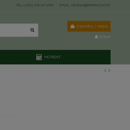
TEL: (+351) 219 617 099
EMAIL: VENDAS@PARRACHO.PT
Carrinho
/
Vazio
Entrar
MCRENT