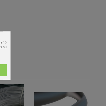
ar o
is ou