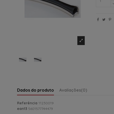
Dados do produto
Avaliações
(0)
Referência
11230019
ean13
5601577744479