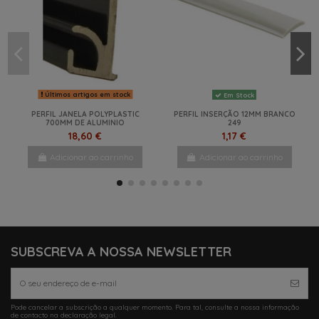
Últimos artigos em stock
Em Stock
PERFIL JANELA POLYPLASTIC
PERFIL INSERÇÃO 12MM BRANCO
700MM DE ALUMINIO
249
18,60 €
1,17 €
Adicionar ao carrinho
Adicionar ao carrinho
-25%
NOVO
NOVO
SUBSCREVA A NOSSA NEWSLETTER
Pode cancelar a subscrição a qualquer momento. Para tal, consulte a nossa informação
Em Stock
de contacto na declaração legal.