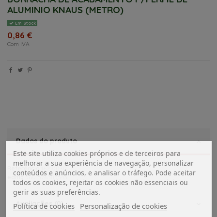
ALUMINIO KNAUS (METRO)
Em Stock
0,86 €
Com IVA
Dados do produto
Este site utiliza cookies próprios e de terceiros para
melhorar a sua experiência de navegação, personalizar
Referência
16210030
conteúdos e anúncios, e analisar o tráfego. Pode aceitar
ean13
5601576385543
todos os cookies, rejeitar os cookies não essenciais ou
gerir as suas preferências.
Avaliações (0)
Política de cookies
Personalização de cookies