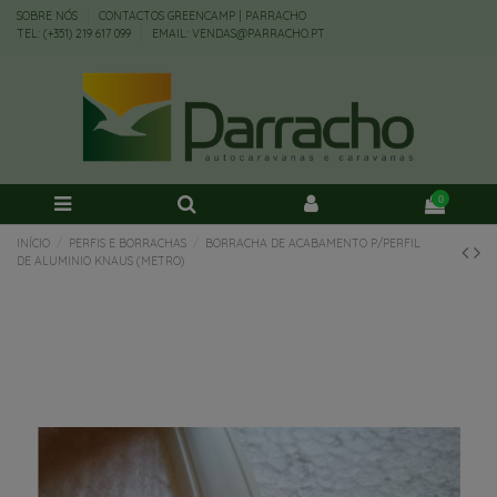
SOBRE NÓS
CONTACTOS GREENCAMP | PARRACHO
TEL: (+351) 219 617 099
EMAIL: VENDAS@PARRACHO.PT
0
INÍCIO
PERFIS E BORRACHAS
BORRACHA DE ACABAMENTO P/PERFIL
DE ALUMINIO KNAUS (METRO)