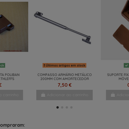
Últimos artigos em stock
ock
TA POLIBAN
COMPASSO ARMÁRIO METÁLICO
SUPORTE FI
ETHLEFFS
200MM COM AMORTECEDOR
MÓVE
€
7,50 €
o carrinho
Adicionar ao carrinho
Adicio
NOVO
NOVO
compraram: