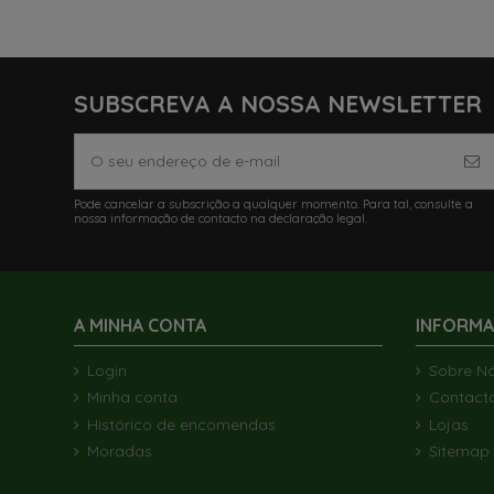
SUBSCREVA A NOSSA NEWSLETTER
Pode cancelar a subscrição a qualquer momento. Para tal, consulte a
nossa informação de contacto na declaração legal.
A MINHA CONTA
INFORM
Login
Sobre N
Minha conta
Contact
Histórico de encomendas
Lojas
Moradas
Sitemap