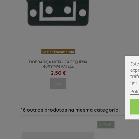
Por Encomenda
DOBRADIÇA METALICA PEQUENA
Este
40X21MM HAFELE
expe
2,50 €
tráf
geri
Ver
Polí
16 outros produtos na mesma categoria:
NOVO