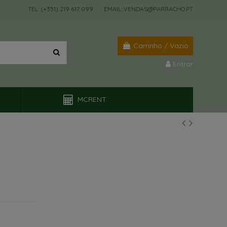
TEL: (+351) 219 617 099
EMAIL: VENDAS@PARRACHO.PT
Carrinho
/
Vazio
Entrar
MCRENT