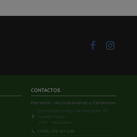
CONTACTOS
Parracho - Autocaravanas e Caravanas
Estrada da Granja do Marquês, 99
Campo Raso
2710 – 142 Sintra
(+351) 219 617 099