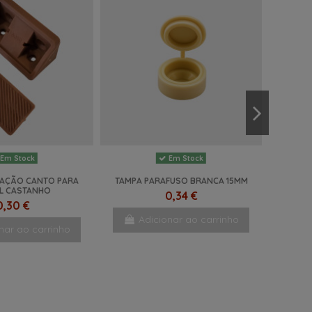
Em Stock
Em Stock
XAÇÃO CANTO PARA
TAMPA PARAFUSO BRANCA 15MM
L CASTANHO
0,34 €
0,30 €
Adicionar ao carrinho
nar ao carrinho
NOVO