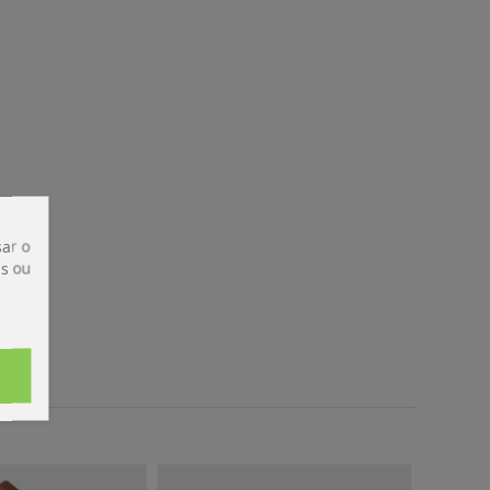
ar o
is ou