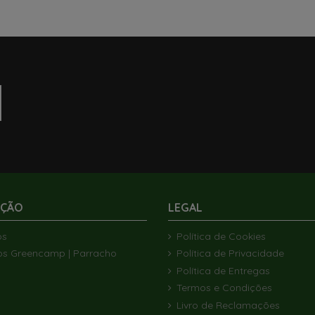
AÇÃO
LEGAL
ós
Política de Cookies
os Greencamp | Parracho
Política de Privacidade
Política de Entregas
Termos e Condições
Livro de Reclamações