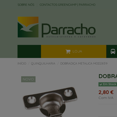
SOBRE NÓS
CONTACTOS GREENCAMP | PARRACHO
LOJA
INÍCIO
QUINQUILHARIA
DOBRADIÇA METALICA MOD2839
DOBRA
NOVO
Em Stock
2,80 €
Com IVA