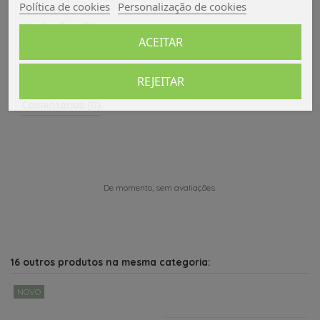
Política de cookies
Personalização de cookies
Avaliações (0)
ACEITAR
REJEITAR
Comentários (0)
De momento, sem avaliações.
16 outros produtos na mesma categoria:
NOVO