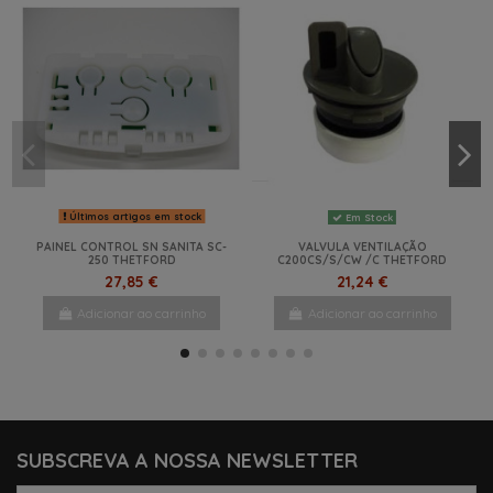
Últimos artigos em stock
Em Stock
PAINEL CONTROL SN SANITA SC-
VALVULA VENTILAÇÃO
250 THETFORD
C200CS/S/CW /C THETFORD
27,85 €
21,24 €
Adicionar ao carrinho
Adicionar ao carrinho
-47%
NOVO
-18%
-41%
-10%
-37,5%
-64%
NOVO
SUBSCREVA A NOSSA NEWSLETTER