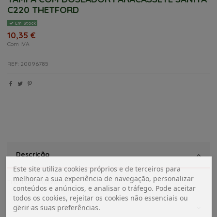
C220 THETFORD
Em Stock
10,35 €
Com IVA
REF: 20096785
Descrição
Este site utiliza cookies próprios e de terceiros para
melhorar a sua experiência de navegação, personalizar
THETFORD 200967 85
conteúdos e anúncios, e analisar o tráfego. Pode aceitar
todos os cookies, rejeitar os cookies não essenciais ou
Dados do produto
gerir as suas preferências.