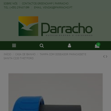
SOBRE NÓS
CONTACTOS GREENCAMP | PARRACHO
TEL: (+351) 219 617 099
EMAIL: VENDAS@PARRACHO.PT
0
INÍCIO
CASA DE BANHO
TAMPA COM DOSEADOR PARACASSETE
SANITA C220 THETFORD