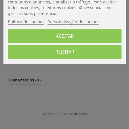
conteúdos e anúncios, e analisar o tráfego. Pode aceitar
Comprimento da terceira sonda: 60 (na altura do tanque 340)
todos os cookies, rejeitar os cookies não essenciais ou
Conector rápido com 4 pás macho
gerir as suas preferências.
Furo no tanque: min 56 max 70
Política de cookies
Personalização de cookies
Dados do produto
ACEITAR
Avaliações (0)
REJEITAR
Comentários (0)
De momento, sem avaliações.