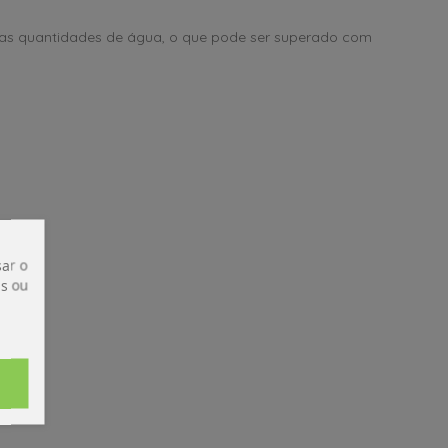
nas quantidades de água, o que pode ser superado com
ar o
is ou