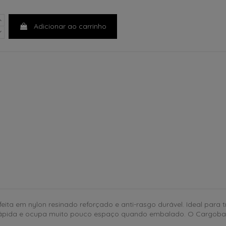
Adicionar ao carrinho
a em nylon resinado reforçado e anti-rasgo durável. Ideal para t
o rápida e ocupa muito pouco espaço quando embalado. O Cargoba