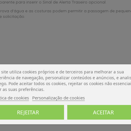
rente para inserir o Sinal de Alerta Traseiro opcional.
à prova d'água e as costuras podem permitir a passagem de peque
 solicitação.
 site utiliza cookies próprios e de terceiros para melhorar a sua
riência de navegação, personalizar conteúdos e anúncios, e analis
ego. Pode aceitar todos os cookies, rejeitar os cookies não essencia
r as suas preferências.
tica de cookies
Personalização de cookies
De momento, sem avaliações.
REJEITAR
ACEITAR