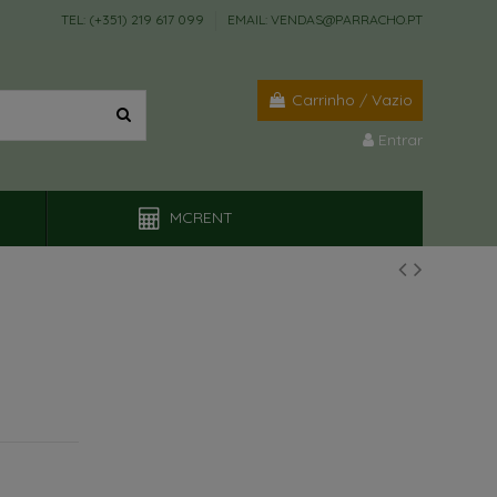
TEL: (+351) 219 617 099
EMAIL: VENDAS@PARRACHO.PT
Carrinho
/
Vazio
Entrar
MCRENT