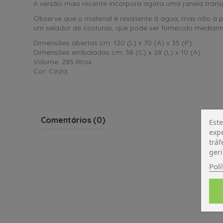
A versão mais recente incorpora agora uma janela transpa
Observe que o material é resistente à água, mas não 
um selador de costuras, que pode ser fornecido mediante
Dimensões abertas cm: 120 (L) x 70 (A) x 35 (P).
Dimensões embaladas cm: 38 (C) x 28 (L) x 10 (A).
Volume: 285 litros.
Cor: Cinza.
Comentários (0)
Este
expe
tráf
geri
Polí