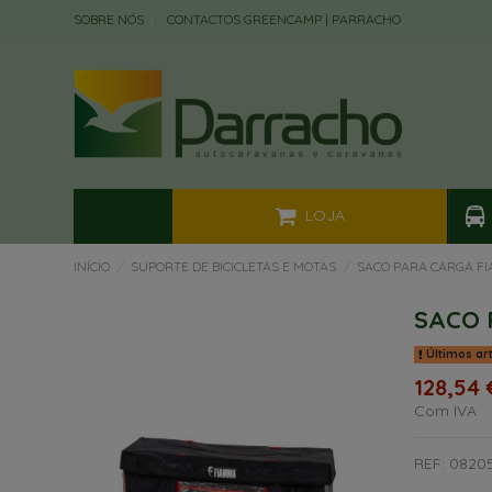
SOBRE NÓS
CONTACTOS GREENCAMP | PARRACHO
LOJA
INÍCIO
SUPORTE DE BICICLETAS E MOTAS
SACO PARA CARGA FI
SACO 
Últimos ar
128,54 
Com IVA
REF: 08205