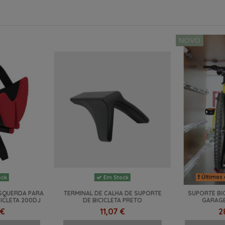
NOVO
Últimos 
ock
Em Stock
ESQUERDA PARA
TERMINAL DE CALHA DE SUPORTE
SUPORTE BI
ICLETA 200DJ
DE BICICLETA PRETO
GARAGE
 €
11,07 €
2