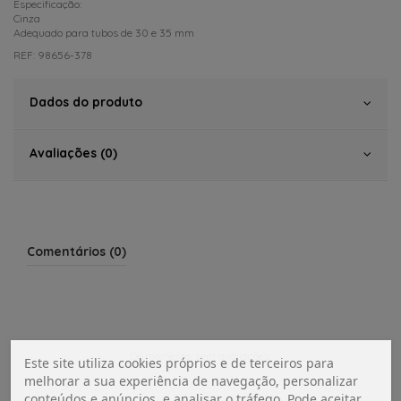
Especificação:
Cinza
Adequado para tubos de 30 e 35 mm
REF: 98656-378
Dados do produto
Avaliações (0)
Comentários (0)
De momento, sem avaliações.
Este site utiliza cookies próprios e de terceiros para
melhorar a sua experiência de navegação, personalizar
conteúdos e anúncios, e analisar o tráfego. Pode aceitar