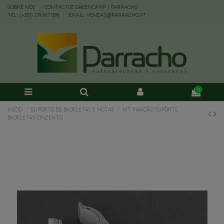
SOBRE NÓS
CONTACTOS GREENCAMP | PARRACHO
TEL: (+351) 219 617 099
EMAIL: VENDAS@PARRACHO.PT
0
INÍCIO
SUPORTE DE BICICLETAS E MOTAS
KIT FIXAÇÃO SUPORTE
BICICLETAS CINZENTO