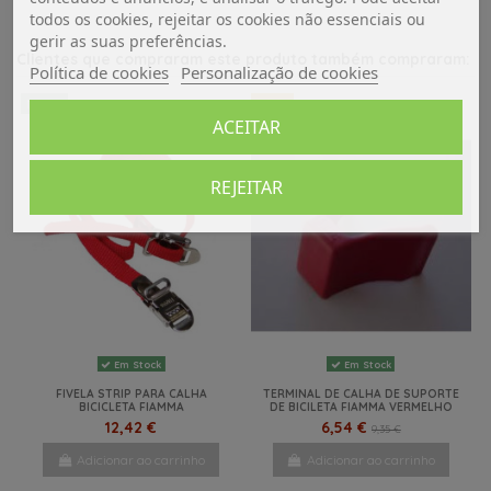
todos os cookies, rejeitar os cookies não essenciais ou
gerir as suas preferências.
Clientes que compraram este produto também compraram:
Política de cookies
Personalização de cookies
NOVO
-30%
ACEITAR
REJEITAR
Em Stock
Em Stock
FIVELA STRIP PARA CALHA
TERMINAL DE CALHA DE SUPORTE
BICICLETA FIAMMA
DE BICILETA FIAMMA VERMELHO
12,42 €
6,54 €
9,35 €
Adicionar ao carrinho
Adicionar ao carrinho