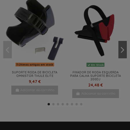
Últimos artigos em stock
Em Stock
SUPORTE RODA DE BICICLETA
FIXADOR DE RODA ESQUERDA
OMNISTOR THULE ELITE
PARA CALHA SUPORTE BICICLETA
200DJ
9,47 €
24,48 €
Adicionar ao carrinho
Adicionar ao carrinho
NOVO
-40%
NOVO
NOVO