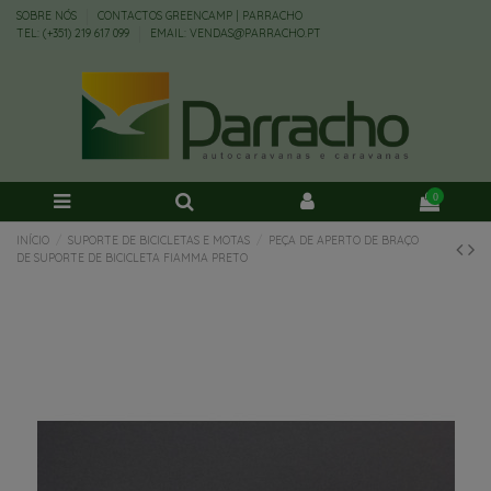
SOBRE NÓS
CONTACTOS GREENCAMP | PARRACHO
TEL: (+351) 219 617 099
EMAIL: VENDAS@PARRACHO.PT
0
INÍCIO
SUPORTE DE BICICLETAS E MOTAS
PEÇA DE APERTO DE BRAÇO
DE SUPORTE DE BICICLETA FIAMMA PRETO