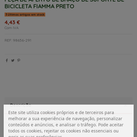
BICICLETA FIAMMA PRETO
Últimos artigos em stock
4,43 €
Com IVA
REF: 98656-291
Descrição
Este site utiliza cookies próprios e de terceiros para
melhorar a sua experiência de navegação, personalizar
Peça de aperto de braço de suporte de bicicleta Fiamma preto
conteúdos e anúncios, e analisar o tráfego. Pode aceitar
todos os cookies, rejeitar os cookies não essenciais ou
gerir as suas preferências.