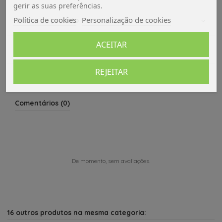
gerir as suas preferências.
Política de cookies
Personalização de cookies
Dados do produto
ACEITAR
Avaliações (0)
REJEITAR
Comentários (0)
De momento, sem avaliações.
16 outros produtos na mesma categoria: