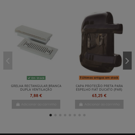
Últimos artigos em stock
Em Stock
GRELHA RECTANGULAR BRANCA
CAPA PROTEÇÃO PRETA PARA
DUPLA VENTILAÇÃO
ESPELHO FIAT DUCATO (PAR)
7,88 €
63,25 €
Adicionar ao carrinho
Adicionar ao carrinho
NOVO
NOVO
NOVO
NOVO