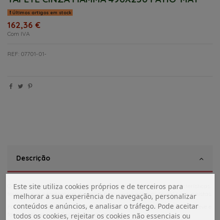
Últimos artigos em stock
162,36 €
Com IVA
REF: 07701-01-
Descrição
Este site utiliza cookies próprios e de terceiros para
O novo design torna-o mais discreto, deixando inalteradas as características
técnicas que o tornam um dos mais procurados entre os (auto) caravanistas.
melhorar a sua experiência de navegação, personalizar
conteúdos e anúncios, e analisar o tráfego. Pode aceitar
Fabricado em polipropileno, deixa o filtro de ar, tornando o tapete muito leve e
fácil de transportar. Resistente aos raios UV.
todos os cookies, rejeitar os cookies não essenciais ou