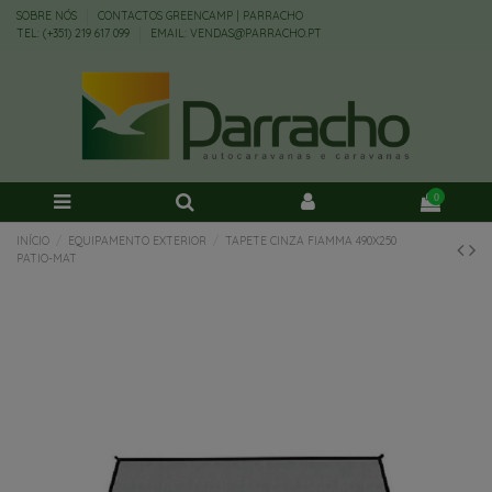
SOBRE NÓS
CONTACTOS GREENCAMP | PARRACHO
TEL: (+351) 219 617 099
EMAIL: VENDAS@PARRACHO.PT
0
INÍCIO
EQUIPAMENTO EXTERIOR
TAPETE CINZA FIAMMA 490X250
PATIO-MAT