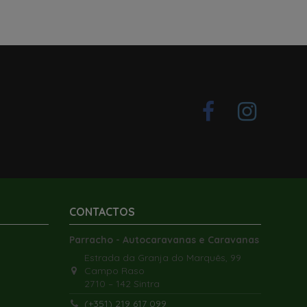
CONTACTOS
Parracho - Autocaravanas e Caravanas
Estrada da Granja do Marquês, 99
Campo Raso
2710 – 142 Sintra
(+351) 219 617 099