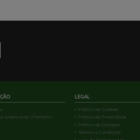
AÇÃO
LEGAL
ós
Política de Cookies
os Greencamp | Parracho
Política de Privacidade
Política de Entregas
Termos e Condições