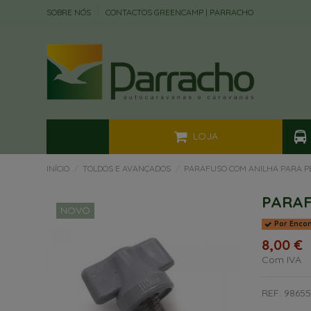
SOBRE NÓS
CONTACTOS GREENCAMP | PARRACHO
LOJA
INÍCIO
TOLDOS E AVANÇADOS
PARAFUSO COM ANILHA PARA P
PARAF
NOVO
Por Enco
8,00 €
Com IVA
REF: 9865