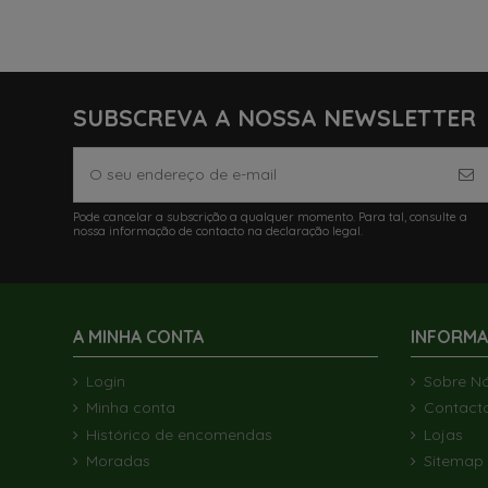
SUBSCREVA A NOSSA NEWSLETTER
Pode cancelar a subscrição a qualquer momento. Para tal, consulte a
nossa informação de contacto na declaração legal.
A MINHA CONTA
INFORM
Login
Sobre N
Minha conta
Contact
Histórico de encomendas
Lojas
Moradas
Sitemap