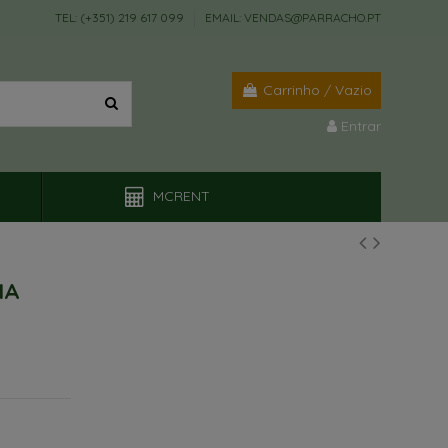
TEL: (+351) 219 617 099
EMAIL: VENDAS@PARRACHO.PT
Carrinho
/
Vazio
Entrar
MCRENT
MA