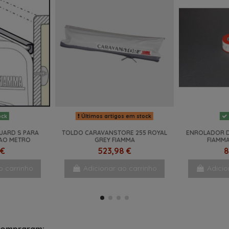
Últimos artigos em stock
ock
UARD S PARA
TOLDO CARAVANSTORE 255 ROYAL
ENROLADOR D
 AO METRO
GREY FIAMMA
FIAMMA
 €
523,98 €
8
o carrinho
Adicionar ao carrinho
Adicio
-29%
NOVO
compraram: