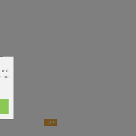
ar o
is ou
-31%