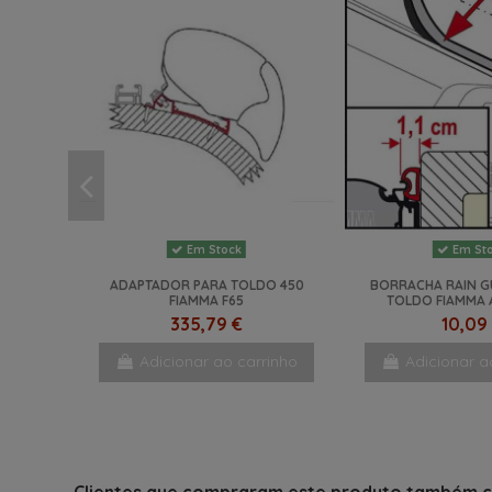
Em Stock
Em St
ADAPTADOR PARA TOLDO 450
BORRACHA RAIN G
FIAMMA F65
TOLDO FIAMMA
335,79 €
10,09
Adicionar ao carrinho
Adicionar a
NOVO
-20%
Clientes que compraram este produto também 