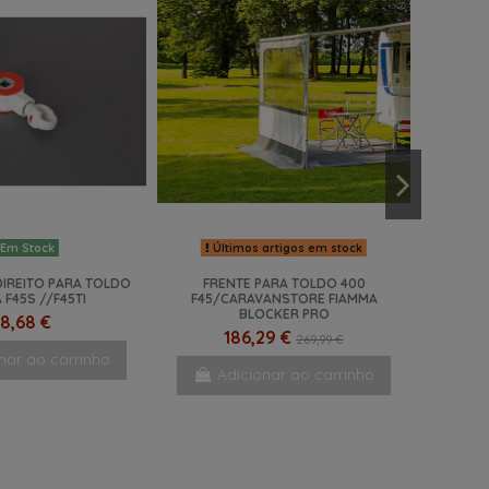
Últimos artigos em stock
Em Stock
IREITO PARA TOLDO
FRENTE PARA TOLDO 400
 F45S //F45TI
F45/CARAVANSTORE FIAMMA
BLOCKER PRO
8,68 €
186,29 €
269,99 €
nar ao carrinho
Adicionar ao carrinho