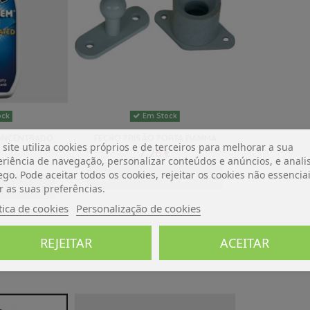
ock
Em Stock
CONCENTRADO
FECHO PRISÃO PORTA FIAMMA
 site utiliza cookies próprios e de terceiros para melhorar a sua
L
7,26 €
riência de navegação, personalizar conteúdos e anúncios, e analis
5,10 €
ego. Pode aceitar todos os cookies, rejeitar os cookies não essencia
Adicionar ao carrinho
o carrinho
r as suas preferências.
tica de cookies
Personalização de cookies
REJEITAR
ACEITAR