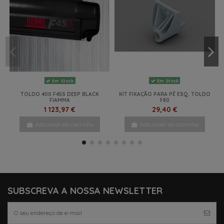
Em Stock
Em Stock
TOLDO 400 F45S DEEP BLACK
KIT FIXAÇÃO PARA PÉ ESQ. TOLDO
FIAMMA
F80
1 123,97 €
29,40 €
Adicionar ao carrinho
Adicionar ao carrinho
NOVO
NOVO
-25%
NOVO
SUBSCREVA A NOSSA NEWSLETTER