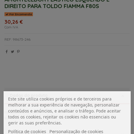
DIREITO PARA TOLDO FIAMMA F80S
Por Encomenda
30,26 €
Com IVA
REF: 98673-246
Dados do produto
Este site utiliza cookies próprios e de terceiros para
melhorar a sua experiência de navegação, personalizar
conteúdos e anúncios, e analisar o tráfego. Pode aceitar
Referência
16010289
todos os cookies, rejeitar os cookies não essenciais ou
ean13
5601577786097
gerir as suas preferências.
Política de cookies
Personalização de cookies
Avaliações (0)