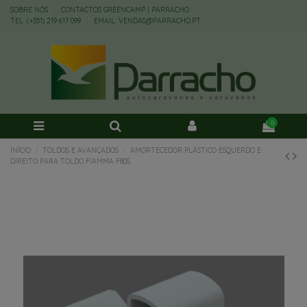
SOBRE NÓS
CONTACTOS GREENCAMP | PARRACHO
TEL: (+351) 219 617 099
EMAIL: VENDAS@PARRACHO.PT
0
INÍCIO
TOLDOS E AVANÇADOS
AMORTECEDOR PLÁSTICO ESQUERDO E
DIREITO PARA TOLDO FIAMMA F80S