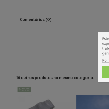
Comentários (0)
Este
expe
tráf
geri
Polí
16 outros produtos na mesma categoria:
NOVO