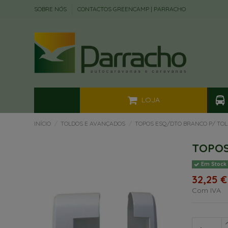
SOBRE NÓS
CONTACTOS GREENCAMP | PARRACHO
LOJA
INÍCIO
TOLDOS E AVANÇADOS
TOPOS ESQ/DTO BRANCO P/ TO
TOPOS
Em Stock
32,25 €
Com IVA