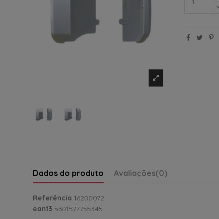
Dados do produto
Avaliações
(0)
Referência
16200072
ean13
5601577755345