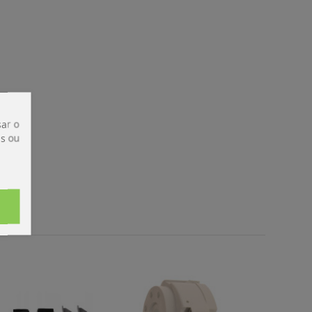
ar o
is ou