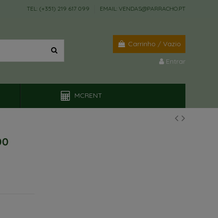
TEL: (+351) 219 617 099
EMAIL: VENDAS@PARRACHO.PT
Carrinho
/
Vazio
Entrar
MCRENT
00