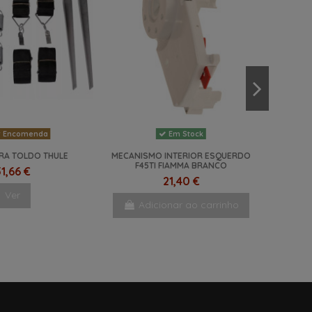
 Encomenda
Em Stock
ARA TOLDO THULE
MECANISMO INTERIOR ESQUERDO
F45TI FIAMMA BRANCO
1,66 €
21,40 €
Ver
Adicionar ao carrinho