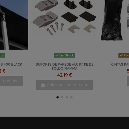
Por
ock
Em Stock
S 400 BLACK
SUPORTE DE PAREDE ALU P/ PE DE
CINTAS P
TOLDO FIAMMA
2 €
5
42,19 €
o carrinho
Adicionar ao carrinho
NOVO
-29%
NOVO