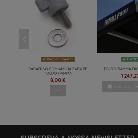
Por Encomenda
Em St
PARAFUSO COM ANILHA PARA PÉ
TOLDO FIAMMA F80
TOLDO FIAMMA
1 247,2
8,00 €
Adicionar a
Ver
SUBSCREVA A NOSSA NEWSLETTER