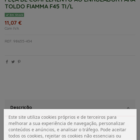
TOLDO FIAMMA F45 TI/L
Em Stock
11,07 €
Com IVA
REF: 98655-434
Descrição
Este site utiliza cookies próprios e de terceiros para
melhorar a sua experiência de navegação, personalizar
PEÇA DE COMPLEMENTO AO ENROLADOR PARA TOLDO FIAMMA F45 TI/L
conteúdos e anúncios, e analisar o tráfego. Pode aceitar
REF: 98655-434
todos os cookies, rejeitar os cookies não essenciais ou