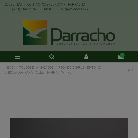
SOBRE NÓS
CONTACTOS GREENCAMP | PARRACHO
TEL: (+351) 219 617 099
EMAIL: VENDAS@PARRACHO.PT
0
INÍCIO
TOLDOS E AVANÇADOS
PEÇA DE COMPLEMENTO AO
ENROLADOR PARA TOLDO FIAMMA F45 TI/L