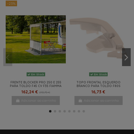
-23%
Em Stock
Em Stock
FRENTE BLOCKER PRO 250 E 255
TOPO FRONTAL ESQUERDO
PARA TOLDO F45 CV F35 FIAMMA
BRANCO PARA TOLDO F80S
162,24 €
16,73 €
210,70 €
Adicionar ao carrinho
Adicionar ao carrinho
-22%
-28%
-21%
NOVO
NOVO