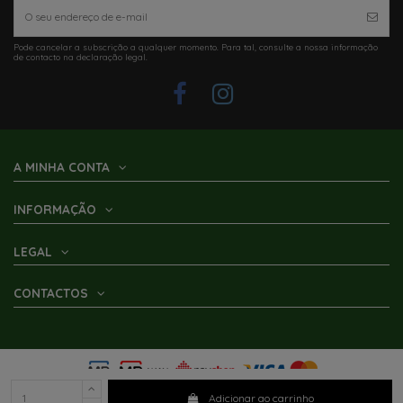
Pode cancelar a subscrição a qualquer momento. Para tal, consulte a nossa informação
de contacto na declaração legal.
A MINHA CONTA
INFORMAÇÃO
LEGAL
CONTACTOS
Adicionar ao carrinho
2025 ©
Parracho - Caravanas e AutoCaravanas
- All Rights Reserved • by