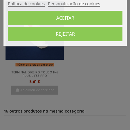
Política de cookies
Personalização de cookies
ACEITAR
REJEITAR
Últimos artigos em stock
TERMINAL DIREIRO TOLDO F45
PLUS L F55 PRO
8,61 €
Adicionar ao carrinho
16 outros produtos na mesma categoria: