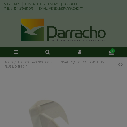
SOBRE NÓS
CONTACTOS GREENCAMP | PARRACHO
TEL: (+351) 219 617 099
EMAIL: VENDAS@PARRACHO.PT
0
INÍCIO
TOLDOS E AVANÇADOS
TERMINAL ESQ. TOLDO FIAMMA F45
PLUS L 04384-01A