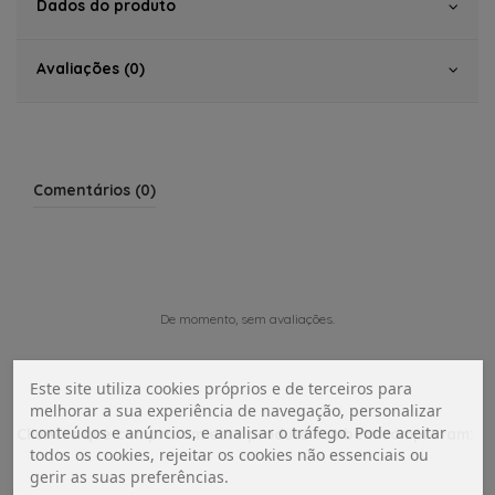
Dados do produto
Avaliações (0)
Comentários (0)
De momento, sem avaliações.
Este site utiliza cookies próprios e de terceiros para
melhorar a sua experiência de navegação, personalizar
conteúdos e anúncios, e analisar o tráfego. Pode aceitar
Clientes que compraram este produto também compraram:
todos os cookies, rejeitar os cookies não essenciais ou
gerir as suas preferências.