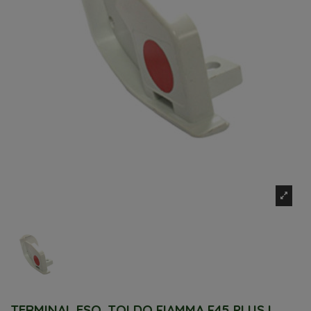
TERMINAL ESQ. TOLDO FIAMMA F45 PLUS L