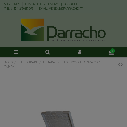
SOBRE NÓS
CONTACTOS GREENCAMP | PARRACHO
TEL: (+351) 219 617 099
EMAIL: VENDAS@PARRACHO.PT
0
INÍCIO
ELETRICIDADE
TOMADA EXTERIOR 220V CEE CINZA COM
TAMPA