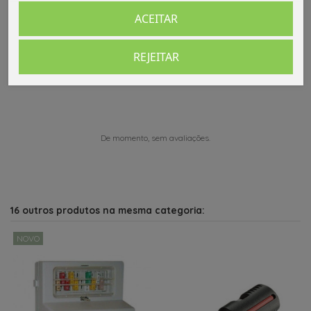
ACEITAR
REJEITAR
Comentários (0)
De momento, sem avaliações.
16 outros produtos na mesma categoria:
NOVO