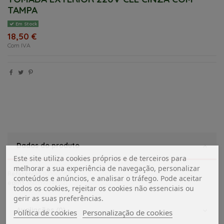
TAMPA
Em Stock
18,50 €
Com IVA
Dados do produto
Este site utiliza cookies próprios e de terceiros para
melhorar a sua experiência de navegação, personalizar
Referência
02100056
conteúdos e anúncios, e analisar o tráfego. Pode aceitar
ean13
5601577743021
todos os cookies, rejeitar os cookies não essenciais ou
gerir as suas preferências.
Avaliações (0)
Política de cookies
Personalização de cookies