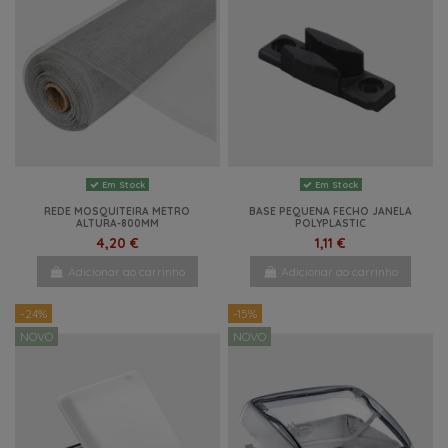
Em Stock
Em Stock
REDE MOSQUITEIRA METRO
BASE PEQUENA FECHO JANELA
ALTURA-800MM
POLYPLASTIC
4,20 €
1,11 €
Adicionar ao carrinho
Adicionar ao carrinho
-24%
-15%
NOVO
NOVO