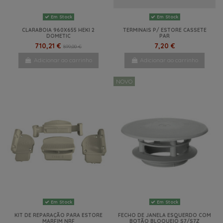
Em Stock
Em Stock
CLARABOIA 960X655 HEKI 2
TERMINAIS P/ ESTORE CASSETE
DOMETIC
PAR
710,21 €
7,20 €
899,00 €
Adicionar ao carrinho
Adicionar ao carrinho
NOVO
Em Stock
Em Stock
KIT DE REPARAÇÃO PARA ESTORE
FECHO DE JANELA ESQUERDO COM
MARFIM NRF
BOTÃO BLOQUEIO S7/S7Z