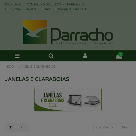
SOBRE NÓS
CONTACTOS GREENCAMP | PARRACHO
TEL: (+351) 219 617 099
EMAIL: VENDAS@PARRACHO.PT
0
INÍCIO
JANELAS E CLARABOIAS
JANELAS E CLARABOIAS
Filtrar
Escolher
24