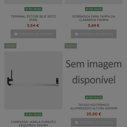
Em Stock
Em Stock
TERMINAL ESTORE BEJE SEITZ
DOBRADIÇA PARA TAMPA DA
(PAR)
CLARABOIA FIAMMA
5,54 €
3,69 €
Adicionar ao carrinho
Adicionar ao carrinho
NOVO
NOVO
Em Stock
TECIDO ISOTÉRMICO
ALUMINIZADO ALTURA-1600MM
20,00 €
Em Stock
Adicionar ao carrinho
COMPASSO JANELA FURAÇÃO
ESQUERDO 300MM