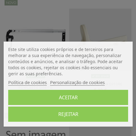
NOVO
Este site utiliza cookies próprios e de terceiros para
melhorar a sua experiência de navegação, personalizar
conteúdos e anúncios, e analisar o tráfego. Pode aceitar
todos os cookies, rejeitar os cookies não essenciais ou
gerir as suas preferências.
Em Stock
Em Stock
Política de cookies
Personalização de cookies
COMPASSO COM FURAÇÃO 230 MM
FECHO BEGE PARA ESTORE
POYPLASTIC DIREITO
5,20 €
8,25 €
ACEITAR
Adicionar ao carrinho
Adicionar ao carrinho
REJEITAR
NOVO