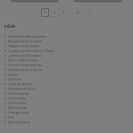
1
2
3
…
22
LOJA
Acessórios de Caravana
Equipamento Exterior
Toldos e Avançados
Suporte de Bicicletas E Motas
Janelas e Claraboias
Perfis e Borrachas
Fechos e Fechaduras
Equipamento Interior
Águas
Cozinha
Casa de Banho
Eletrodomésticos
Climatização
Iluminação
Multimédia
Eletricidade
Energia solar
Gás
Quinquilharia