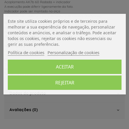
Acoplamento AK7b 60 Rodada + indicador
A execução pode diferir ligeiramente da foto.
Indicador pode ser montado na alça
Equipado com abertura para fechadura de cilindro (exclusivo)
Este site utiliza cookies próprios e de terceiros para
Bola Ø 50 mm
melhorar a sua experiência de navegação, personalizar
Marca AL-KO
conteúdos e anúncios, e analisar o tráfego. Pode aceitar
Peso total máx. 750 kg
Tipo de indicação AK7 / B
todos os cookies, rejeitar os cookies não essenciais ou
Carga vertical 75 KG
gerir as suas preferências.
Máx. imposto 750 kg
Dimensões Ø60
Política de cookies
Personalização de cookies
Número do item do fornecedor 1367024
Orifício(s) de montagem vertical(is) 12,5 mm
Tipo AK 7-B
ACEITAR
Material Staal
Tamanho da conexão 60 mm
Capacidade 750 kg
REJEITAR
Dados do produto
Avaliações (0)