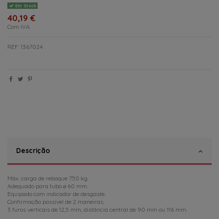
Em Stock
40,19 €
Com IVA
REF: 1367024
Descrição
Máx. carga de reboque 750 kg.
Adequado para tubo ø 60 mm.
Equipado com indicador de desgaste.
Confirmação possível de 2 maneiras.
3 furos verticais de 12,5 mm, distância central de 90 mm ou 116 mm.