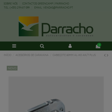
SOBRE NÓS
CONTACTOS GREENCAMP | PARRACHO
TEL: (+351) 219 617 099
EMAIL: VENDAS@PARRACHO.PT
0
INÍCIO
ACESSÓRIOS DE CARAVANA
CABEÇOTE 60MM AL-KO AK/7 PLUS
NOVO