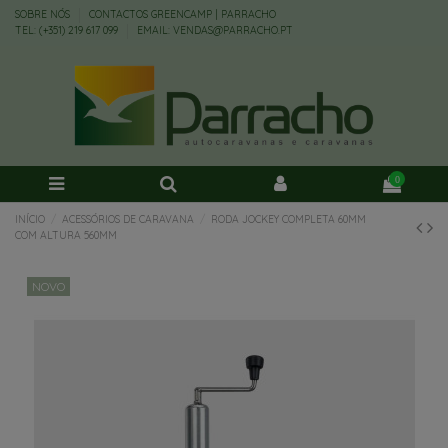
SOBRE NÓS
CONTACTOS GREENCAMP | PARRACHO
TEL: (+351) 219 617 099
EMAIL: VENDAS@PARRACHO.PT
0
INÍCIO
ACESSÓRIOS DE CARAVANA
RODA JOCKEY COMPLETA 60MM
COM ALTURA 560MM
NOVO