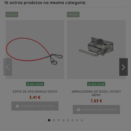
16 outros produtos na mesma categoria:
NOVO
NOVO
Em Stock
Em Stock
ESPIA DE SEGURANÇA 100CM
ABRAÇADEIRA DE RODA JOCKEY
48MM
3,41 €
7,83 €
Adicionar ao carrinho
Adicionar ao carrinho
NOVO
NOVO
NOVO
NOVO
-16%
NOVO
NOVO
NOVO
NOVO
NOVO
NOVO
-16%
NOVO