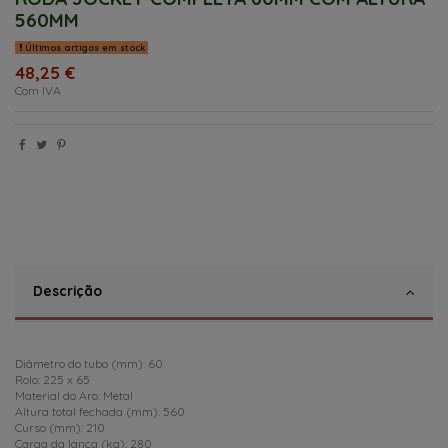
560MM
Últimos artigos em stock
48,25 €
Com IVA
Descrição
Diâmetro do tubo (mm): 60
Rolo: 225 x 65
Material do Aro: Metal
Altura total fechada (mm): 560
Curso (mm): 210
Carga da lança (kg): 280