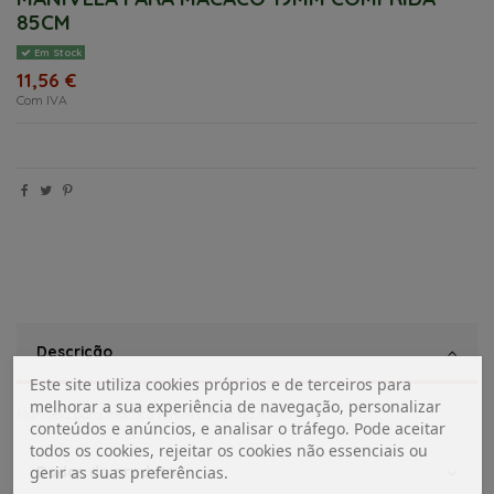
85CM
Em Stock
11,56 €
Com IVA
Descrição
Este site utiliza cookies próprios e de terceiros para
melhorar a sua experiência de navegação, personalizar
Manivela para macaco 19mm comprida 85cm
conteúdos e anúncios, e analisar o tráfego. Pode aceitar
todos os cookies, rejeitar os cookies não essenciais ou
Dados do produto
gerir as suas preferências.