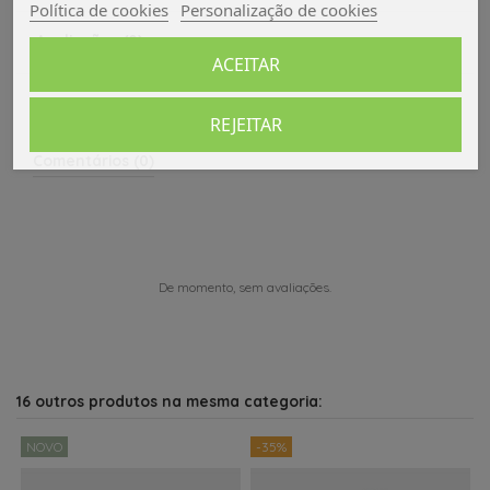
Política de cookies
Personalização de cookies
Avaliações (0)
ACEITAR
REJEITAR
Comentários (0)
De momento, sem avaliações.
16 outros produtos na mesma categoria:
NOVO
-35%