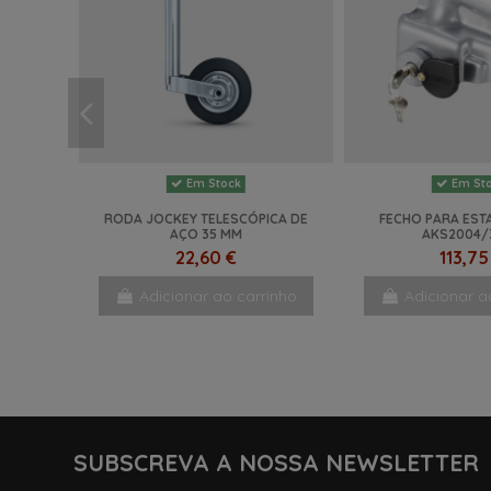
Em Stock
Em St
RODA JOCKEY TELESCÓPICA DE
FECHO PARA EST
AÇO 35 MM
AKS2004/
22,60 €
113,75
Adicionar ao carrinho
Adicionar a
NOVO
NOVO
NOVO
NOVO
SUBSCREVA A NOSSA NEWSLETTER