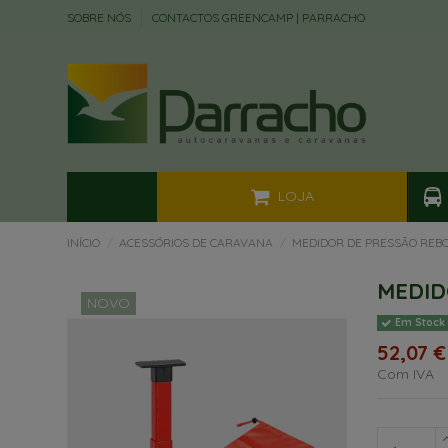
SOBRE NÓS
CONTACTOS GREENCAMP | PARRACHO
LOJA
INÍCIO
ACESSÓRIOS DE CARAVANA
MEDIDOR DE PRESSÃO REB
MEDID
NOVO
Em Stock
52,07 €
Com IVA