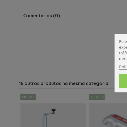
Comentários (0)
Este
expe
tráf
geri
Polí
16 outros produtos na mesma categoria:
NOVO
NOVO