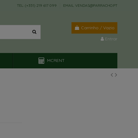
TEL: (+351) 219 617 099
EMAIL: VENDAS@PARRACHO.PT
Carrinho
/
Vazio
Entrar
MCRENT