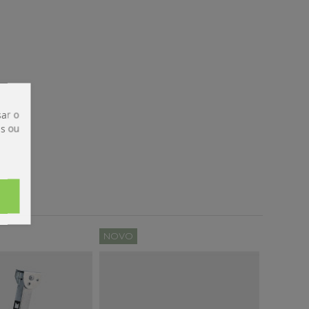
ar o
is ou
NOVO