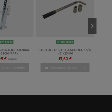
Em Stock
Em Stock
BILIZADOR MANUAL
RABO DE FORÇA TELESCOPICO 17/19
-38CM (PAR)
- 21/23MM
95 €
13,60 €
83,00 €
nar ao carrinho
Adicionar ao carrinho
NOVO
NOVO