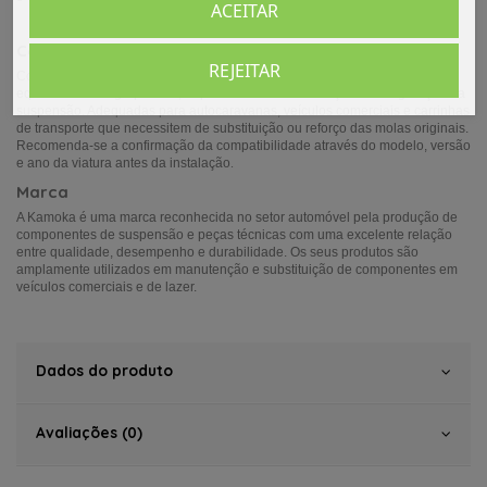
ACEITAR
Compatibilidade e aplicações
REJEITAR
Compatíveis com veículos Fiat Ducato fabricados após 2006 e plataformas
equivalentes do grupo PSA, dependendo da motorização e configuração da
suspensão. Adequadas para autocaravanas, veículos comerciais e carrinhas
de transporte que necessitem de substituição ou reforço das molas originais.
Recomenda-se a confirmação da compatibilidade através do modelo, versão
e ano da viatura antes da instalação
.
Marca
A Kamoka é uma marca reconhecida no setor automóvel pela produção de
componentes de suspensão e peças técnicas com uma excelente relação
entre qualidade, desempenho e durabilidade. Os seus produtos são
amplamente utilizados em manutenção e substituição de componentes em
veículos comerciais e de lazer.
Dados do produto
Avaliações (0)