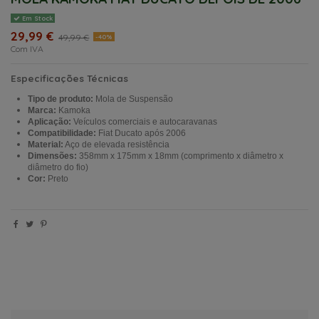
Em Stock
29,99 €
49,99 €
-40%
Com IVA
Especificações Técnicas
Tipo de produto:
Mola de Suspensão
Marca:
Kamoka
Aplicação:
Veículos comerciais e autocaravanas
Compatibilidade:
Fiat Ducato após 2006
Material:
Aço de elevada resistência
Dimensões:
358mm x 175mm x 18mm (comprimento x diâmetro x
diâmetro do fio)
Cor:
Preto