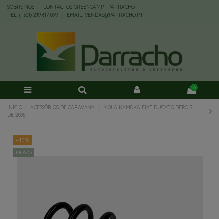
SOBRE NÓS
CONTACTOS GREENCAMP | PARRACHO
TEL: (+351) 219 617 099
EMAIL: VENDAS@PARRACHO.PT
0
INÍCIO
ACESSÓRIOS DE CARAVANA
MOLA KAMOKA FIAT DUCATO DEPOIS
DE 2006
-40%
NOVO