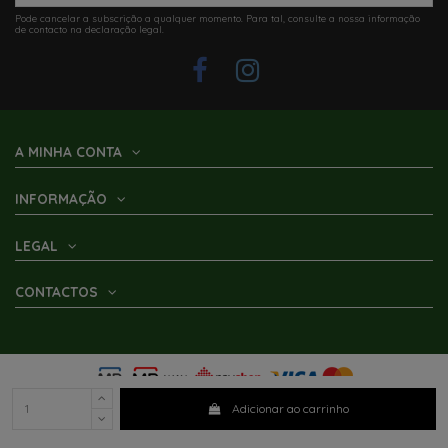
Pode cancelar a subscrição a qualquer momento. Para tal, consulte a nossa informação
de contacto na declaração legal.
A MINHA CONTA
INFORMAÇÃO
LEGAL
CONTACTOS
Adicionar ao carrinho
2025 ©
Parracho - Caravanas e AutoCaravanas
- All Rights Reserved • by
Mário Karim