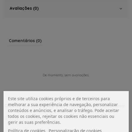
Avaliações (0)
Comentários (0)
De momento, sem avaliações.
Este site utiliza cookies próprios e de terceiros para
melhorar a sua experiência de navegação, personalizar
Clientes que compraram este produto também compraram:
conteúdos e anúncios, e analisar o tráfego. Pode aceitar
todos os cookies, rejeitar os cookies não essenciais ou
NOVO
gerir as suas preferências.
Política de cookies
Personalização de cookies