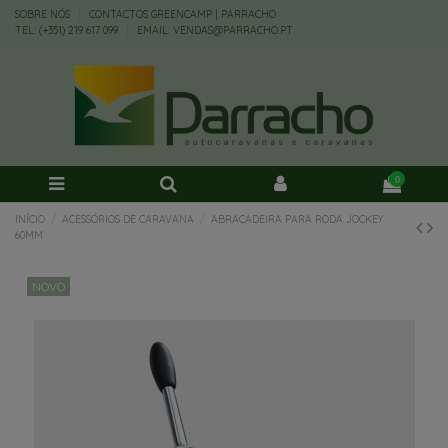
SOBRE NÓS
CONTACTOS GREENCAMP | PARRACHO
TEL: (+351) 219 617 099
EMAIL: VENDAS@PARRACHO.PT
0
INÍCIO
ACESSÓRIOS DE CARAVANA
ABRAÇADEIRA PARA RODA JOCKEY
60MM
NOVO