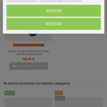
ACEITAR
REJEITAR
Últimos artigos em stock
RODA JOCKEY COMPLETA 60MM
COM ALTURA 560MM
48,25 €
Adicionar ao carrinho
16 outros produtos na mesma categoria:
NOVO
-16%
NOVO