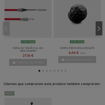
Em Stock
Em Stock
ESPIA DE TRAVÃO AL-KO
TAMPA PRETA BOLA ENGATE
1430/1640MM
6,00 €
7,15 €
27,10 €
Adicionar ao carrinho
Adicionar ao carrinho
NOVO
NOVO
NOVO
NOVO
NOVO
NOVO
NOVO
NOVO
NOVO
NOVO
NOVO
NOVO
NOVO
Clientes que compraram este produto também compraram:
NOVO