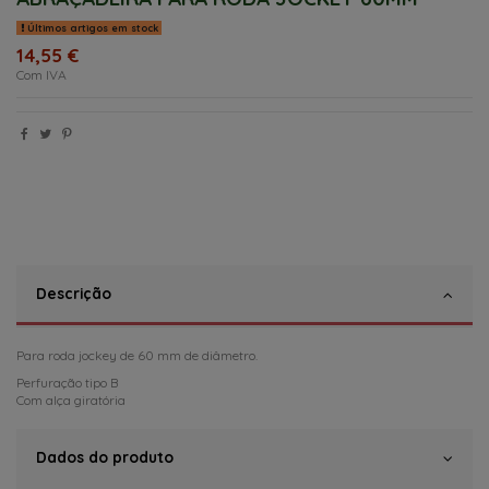
Últimos artigos em stock
14,55 €
Com IVA
Descrição
Para roda jockey de 60 mm de diâmetro.
Perfuração tipo B
Com alça giratória
Dados do produto