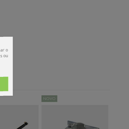
ar o
is ou
NOVO