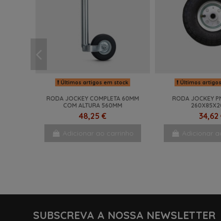
Últimos artigos em stock
Últimos artigo
RODA JOCKEY COMPLETA 60MM
RODA JOCKEY P
COM ALTURA 560MM
260X85X
48,25 €
34,62
Adicionar ao carrinho
Adicionar a
-35%
-35%
NOVO
NOVO
NOVO
SUBSCREVA A NOSSA NEWSLETTER