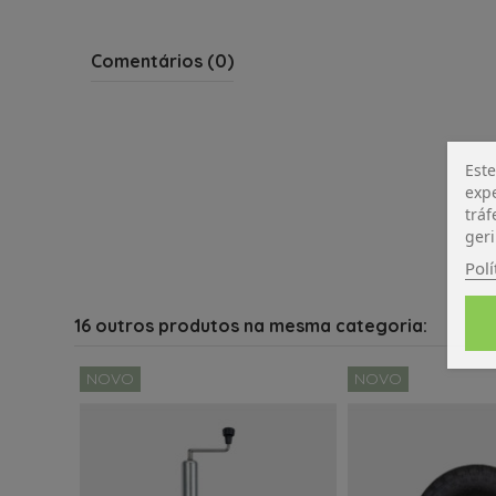
Comentários (0)
Este
expe
tráf
geri
Polí
16 outros produtos na mesma categoria:
NOVO
NOVO