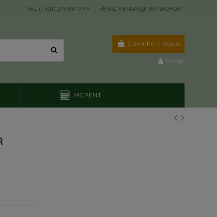
TEL: (+351) 219 617 099
EMAIL: VENDAS@PARRACHO.PT
Carrinho
/
Vazio
Entrar
MCRENT
R