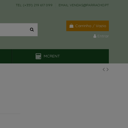
TEL: (+351) 219 617 099
EMAIL: VENDAS@PARRACHO.PT
Carrinho
/
Vazio
Entrar
MCRENT