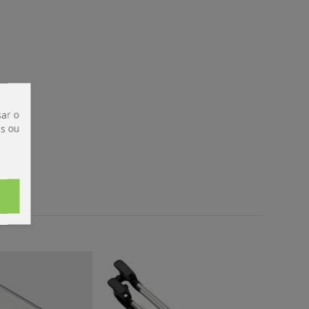
ar o
is ou