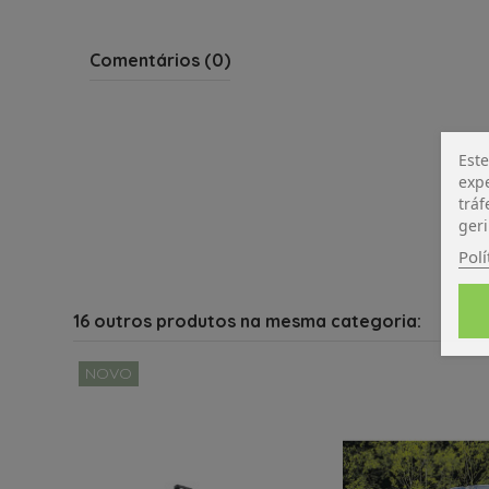
Comentários (0)
Este
expe
tráf
geri
Polí
16 outros produtos na mesma categoria:
NOVO