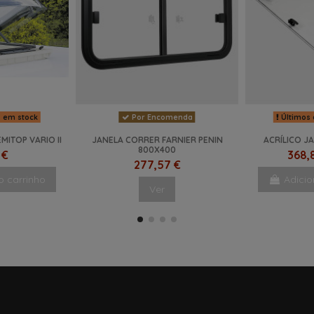
s em stock
Por Encomenda
Últimos 
MITOP VARIO II
JANELA CORRER FARNIER PENIN
ACRÍLICO J
800X400
 €
368,
277,57 €
o carrinho
Adicio
Ver