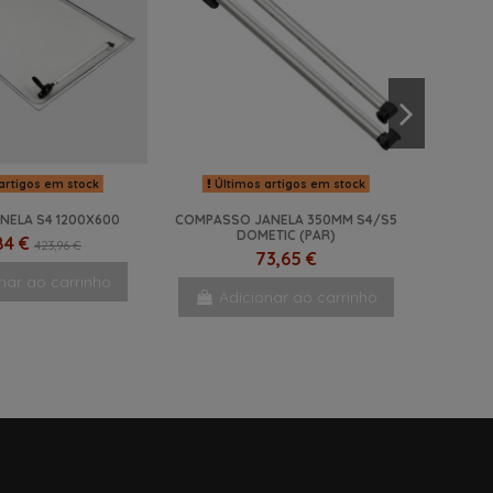
artigos em stock
Últimos artigos em stock
ANELA S4 1200X600
COMPASSO JANELA 350MM S4/S5
DOMETIC (PAR)
84 €
423,96 €
73,65 €
nar ao carrinho
Adicionar ao carrinho
-24,5%