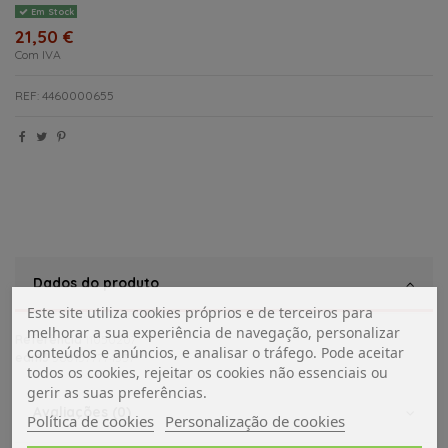
Em Stock
21,50 €
Com IVA
REF: 4460000655
Dados do produto
Este site utiliza cookies próprios e de terceiros para
melhorar a sua experiência de navegação, personalizar
Referência
11050207
conteúdos e anúncios, e analisar o tráfego. Pode aceitar
ean13
5601577774537
todos os cookies, rejeitar os cookies não essenciais ou
gerir as suas preferências.
Avaliações (0)
Política de cookies
Personalização de cookies