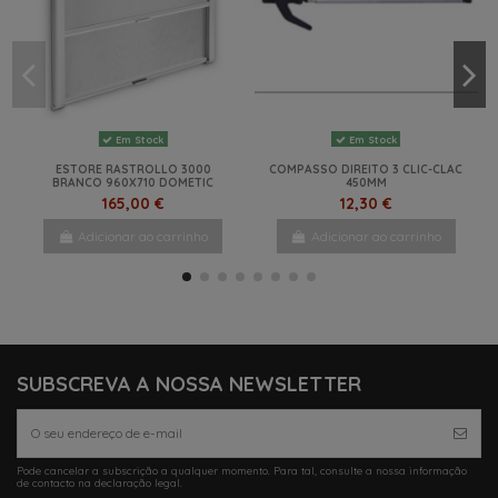
Em Stock
Em Stock
ESTORE RASTROLLO 3000
COMPASSO DIREITO 3 CLIC-CLAC
BRANCO 960X710 DOMETIC
450MM
165,00 €
12,30 €
Adicionar ao carrinho
Adicionar ao carrinho
-15%
NOVO
NOVO
SUBSCREVA A NOSSA NEWSLETTER
Pode cancelar a subscrição a qualquer momento. Para tal, consulte a nossa informação
de contacto na declaração legal.