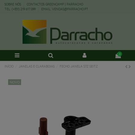
SOBRE NÓS
CONTACTOS GREENCAMP | PARRACHO
TEL: (+351) 219 617 099
EMAIL: VENDAS@PARRACHO.PT
0
INÍCIO
JANELAS E CLARABOIAS
FECHO JANELA S7Z SEITZ
NOVO