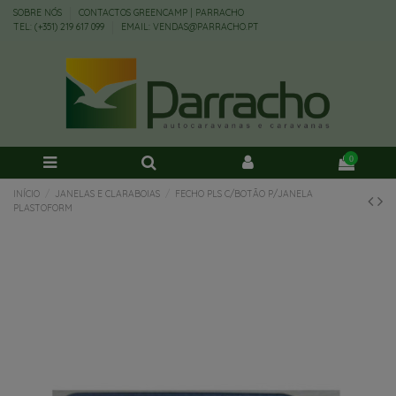
SOBRE NÓS
CONTACTOS GREENCAMP | PARRACHO
TEL: (+351) 219 617 099
EMAIL: VENDAS@PARRACHO.PT
0
INÍCIO
JANELAS E CLARABOIAS
FECHO PLS C/BOTÃO P/JANELA
PLASTOFORM