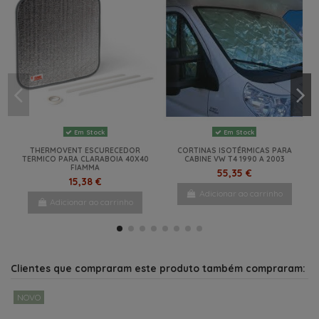
Em Stock
COPO AGUA ELEGANTE 390CC
3,55 €
Últimos artigos em stock
Por Encomenda
Em Stock
Adicionar ao carrinho
JERRICAN 20 LT AGUA POTÁVEL
TAPETE ANTI DERRAPANTE
ALGUIDAR REDONDO DOBRÁVEL
P/SUPORTES
32.5X12CM
13,50 €
28,29 €
10,25 €
Adicionar ao carrinho
Ver
Adicionar ao carrinho
Em Stock
Em Stock
THERMOVENT ESCURECEDOR
CORTINAS ISOTÉRMICAS PARA
TERMICO PARA CLARABOIA 40X40
CABINE VW T4 1990 A 2003
FIAMMA
55,35 €
15,38 €
Adicionar ao carrinho
Adicionar ao carrinho
-13%
-5%
-24%
NOVO
Clientes que compraram este produto também compraram:
NOVO