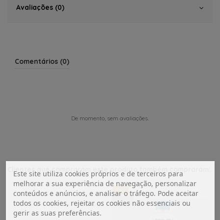
Avaliações (0)
Comentários (0)
De momento, sem avaliações.
Clientes que compraram este produto também compraram:
Este site utiliza cookies próprios e de terceiros para
melhorar a sua experiência de navegação, personalizar
-14%
conteúdos e anúncios, e analisar o tráfego. Pode aceitar
NOVO
todos os cookies, rejeitar os cookies não essenciais ou
gerir as suas preferências.