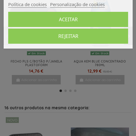
Política de cookies
Personalização de cookies
ACEITAR
REJEITAR
Em Stock
Em Stock
FECHO PLS C/BOTÃO P/JANELA
AQUA KEM BLUE CONCENTRADO
PLASTOFORM
780ML
14,76 €
12,99 €
15,10 €
Adicionar ao carrinho
Adicionar ao carrinho
Em Stock
-20%
AQUA KEM SAQUETAS 15 UNI
NOVO
13,20 €
16,50 €
16 outros produtos na mesma categoria:
Adicionar ao carrinho
NOVO