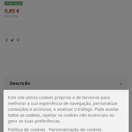
Em Stock
0,85 €
Com IVA
Descrição
Este site utiliza cookies próprios e de terceiros para
melhorar a sua experiência de navegação, personalizar
conteúdos e anúncios, e analisar o tráfego. Pode aceitar
todos os cookies, rejeitar os cookies não essenciais ou
Dados do produto
gerir as suas preferências.
Política de cookies
Personalização de cookies