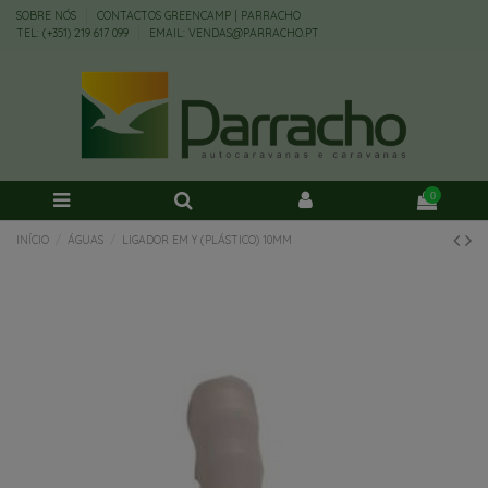
SOBRE NÓS
CONTACTOS GREENCAMP | PARRACHO
TEL: (+351) 219 617 099
EMAIL: VENDAS@PARRACHO.PT
0
INÍCIO
ÁGUAS
LIGADOR EM Y (PLÁSTICO) 10MM