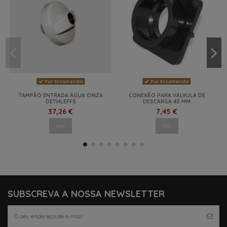
Por Encomenda
Por Encomenda
TAMPÃO ENTRADA ÁGUA CINZA
CONEXÃO PARA VÁLVULA DE
DETHLEFFS
DESCARGA 40 MM
37,26 €
7,45 €
Ver
Ver
NOVO
NOVO
SUBSCREVA A NOSSA NEWSLETTER