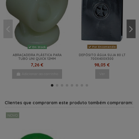
Por Encomenda
Em Stock
ABRAÇADEIRA PLÁSTICA PARA
DEPÓSITO ÁGUA SUJA 80 LT
TUBO UNI QUICK 12MM
700X400X300
7,26 €
98,05 €
Adicionar ao carrinho
Ver
NOVO
-30%
-28%
NOVO
NOVO
-17,5%
NOVO
NOVO
Clientes que compraram este produto também compraram:
NOVO