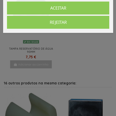
ACEITAR
REJEITAR
Em Stock
TAMPA RESERVATÓRIO DE ÁGUA
90MM
7,75 €
Adicionar ao carrinho
16 outros produtos na mesma categoria: