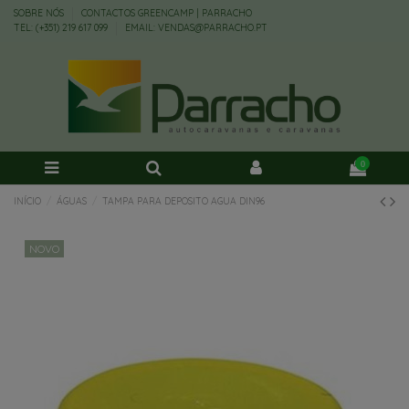
SOBRE NÓS
CONTACTOS GREENCAMP | PARRACHO
TEL: (+351) 219 617 099
EMAIL: VENDAS@PARRACHO.PT
0
INÍCIO
ÁGUAS
TAMPA PARA DEPOSITO AGUA DIN96
NOVO