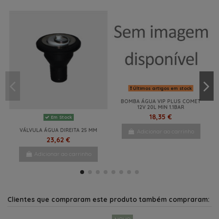
Últimos artigos em stock
LIGADOR DIREITO 40MM PRETO
Últimos artigos em stock
ROSCA 1 1/4
6,08 €
BOMBA ÁGUA VIP PLUS COMET
12V 20L MIN 1.1BAR
Adicionar ao carrinho
18,35 €
Em Stock
VÁLVULA ÁGUA DIREITA 25 MM
Adicionar ao carrinho
23,62 €
Adicionar ao carrinho
NOVO
NOVO
NOVO
NOVO
Clientes que compraram este produto também compraram: