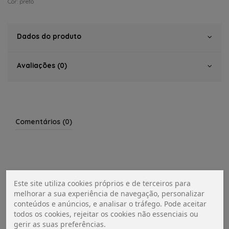
Cor: preto
Dados do produto
Avaliações (0)
Comentários (0)
De momento, sem avaliações.
Este site utiliza cookies próprios e de terceiros para
melhorar a sua experiência de navegação, personalizar
conteúdos e anúncios, e analisar o tráfego. Pode aceitar
todos os cookies, rejeitar os cookies não essenciais ou
gerir as suas preferências.