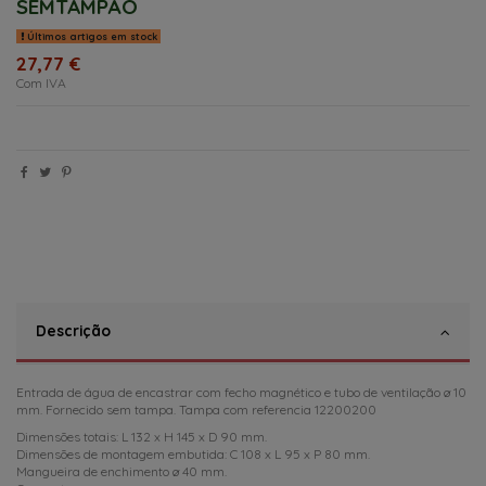
SEMTAMPÃO
Últimos artigos em stock
27,77 €
Com IVA
Descrição
Entrada de água de encastrar com fecho magnético e tubo de ventilação ø 10
mm. Fornecido sem tampa. Tampa com referencia 12200200
Dimensões totais: L 132 x H 145 x D 90 mm.
Dimensões de montagem embutida: C 108 x L 95 x P 80 mm.
Mangueira de enchimento ø 40 mm.