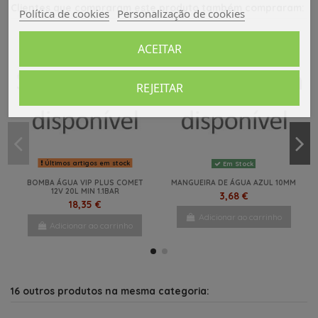
Clientes que compraram este produto também compraram:
Política de cookies
Personalização de cookies
ACEITAR
REJEITAR
Últimos artigos em stock
Em Stock
BOMBA ÁGUA VIP PLUS COMET
MANGUEIRA DE ÁGUA AZUL 10MM
12V 20L MIN 1.1BAR
3,68 €
18,35 €
Adicionar ao carrinho
Adicionar ao carrinho
16 outros produtos na mesma categoria: