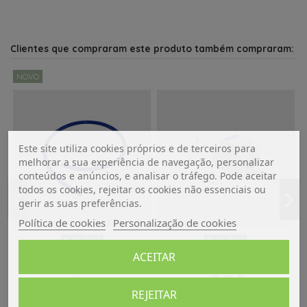
Clientes que compraram este produto também compraram:
NOVO
Este site utiliza cookies próprios e de terceiros para
melhorar a sua experiência de navegação, personalizar
conteúdos e anúncios, e analisar o tráfego. Pode aceitar
todos os cookies, rejeitar os cookies não essenciais ou
gerir as suas preferências.
Política de cookies
Personalização de cookies
Em Stock
Em Stock
ACEITAR
MANGUEIRA DE ÁGUA AZUL 10MM
TRANSFORMADOR DE 220V PARA
12V 75W
3,68 €
65,25 €
Adicionar ao carrinho
REJEITAR
Adicionar ao carrinho