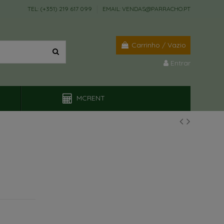
TEL: (+351) 219 617 099
EMAIL: VENDAS@PARRACHO.PT
Carrinho
/
Vazio
Entrar
MCRENT