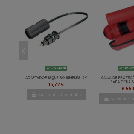
Em Stock
Em St
ADAPTADOR ISQUEIRO SIMPLES 12V
CAIXA DE PROTEÇ
PARA FICHA 
16,72 €
6,55 
Adicionar ao carrinho
Adicionar a
NOVO