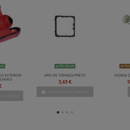
Por
ock
Em Stock
ÃO EXTERIOR
ARO DE TOMADA PRETO
SONDA D
SCHUKO
3,63 €
5
€
Adicionar ao carrinho
o carrinho
NOVO