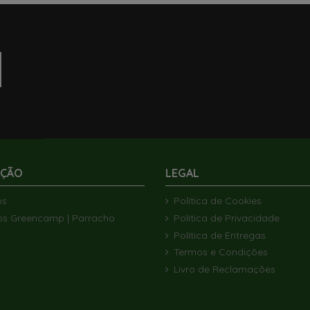
s em stock
Por Encomenda
ock
Em Stock
AÇÃO
LEGAL
RRUPTOR DE
COM TAMPA
FAROLIM LATERAL HELLA 124X40MM
ARO PRETO COM TAMPA
ARO TRIPLO 
INTERRUPTO
RETO
ANTRA
TIPO
€
18,45 €
5,04 €
€
1
ós
Política de Cookies
o carrinho
Adicionar ao carrinho
Ver
os Greencamp | Parracho
Política de Privacidade
o carrinho
Adicio
Adicio
Política de Entregas
Termos e Condições
Livro de Reclamações