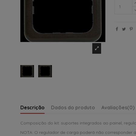
Descrição
Dados do produto
Avaliações
(0)
Composição do kit: suportes integrados ao painel, regul
NOTA: O regulador de carga poderá não corresponder ao