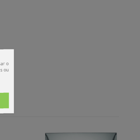
ar o
is ou