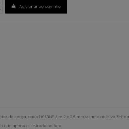
Adicionar ao carrinho
ador de carga, cabo H07RNF 6 m 2 x 2,5 mm selante adesivo 3M, pas
 que aparece ilustrado na foto.