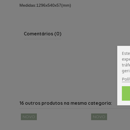
Medidas:1296x540x57(mm)
Comentários (0)
Este
expe
tráf
geri
Polí
16 outros produtos na mesma categoria:
NOVO
NOVO