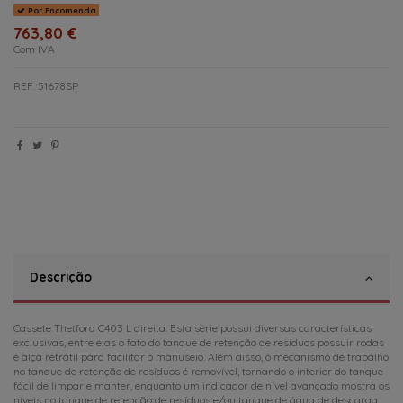
Por Encomenda
763,80 €
Com IVA
REF: 51678SP
Descrição
Cassete Thetford C403 L direita. Esta série possui diversas características
exclusivas, entre elas o fato do tanque de retenção de resíduos possuir rodas
e alça retrátil para facilitar o manuseio. Além disso, o mecanismo de trabalho
no tanque de retenção de resíduos é removível, tornando o interior do tanque
fácil de limpar e manter, enquanto um indicador de nível avançado mostra os
níveis no tanque de retenção de resíduos e/ou tanque de água de descarga.