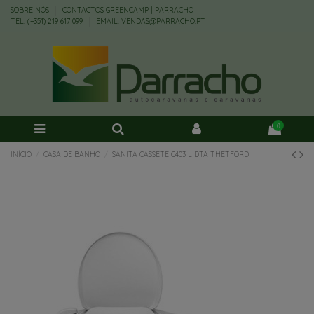
SOBRE NÓS
CONTACTOS GREENCAMP | PARRACHO
TEL: (+351) 219 617 099
EMAIL: VENDAS@PARRACHO.PT
0
INÍCIO
CASA DE BANHO
SANITA CASSETE C403 L DTA THETFORD