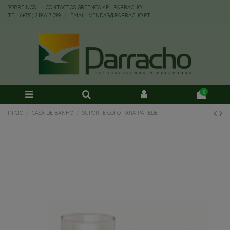
SOBRE NÓS
CONTACTOS GREENCAMP | PARRACHO
TEL: (+351) 219 617 099
EMAIL: VENDAS@PARRACHO.PT
0
INÍCIO
CASA DE BANHO
SUPORTE COPO PARA PAREDE