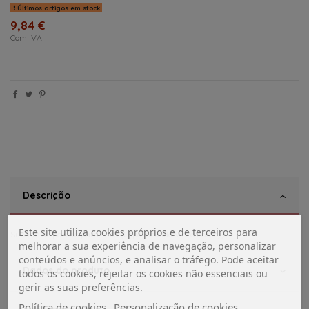
Últimos artigos em stock
9,84 €
Com IVA
Descrição
Este site utiliza cookies próprios e de terceiros para
Suporte de parede para copo (Copo Incluído Vidro Fosco))
melhorar a sua experiência de navegação, personalizar
conteúdos e anúncios, e analisar o tráfego. Pode aceitar
Dados do produto
todos os cookies, rejeitar os cookies não essenciais ou
gerir as suas preferências.
Política de cookies
Personalização de cookies