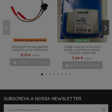
Últimos artigos em stock
Em Stock
INTERRUPTOR MECANISMO
COBERTURA AUTOCOLANTE
CASSETE C2/C3 THETFORD
PAINEL CONTROLO SANITA
SC222CS THETFORD
15,15 €
21,65 €
5,64 €
10,26 €
Adicionar ao carrinho
Adicionar ao carrinho
-41%
-47%
-13%
-41%
-22%
-37,5%
NOVO
-47%
NOVO
NOVO
SUBSCREVA A NOSSA NEWSLETTER