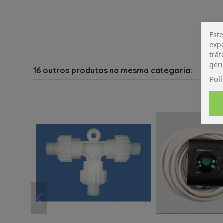
Este
expe
tráf
geri
16 outros produtos na mesma categoria:
Polí