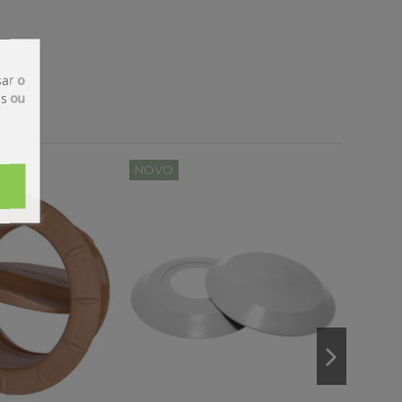
ar o
is ou
NOVO