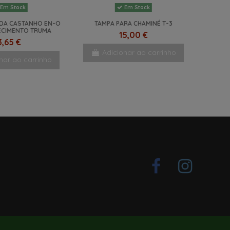
Em Stock
Em Stock
IDA CASTANHO EN-O
TAMPA PARA CHAMINÉ T-3
ECIMENTO TRUMA
15,00 €
3,65 €
Adicionar ao carrinho
nar ao carrinho
artigos em stock
CTRICO 14L TRUMA
57 €
599,49 €
artigos em stock
Últimos artigos em stock
Em Stock