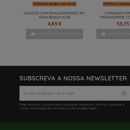
Últimos artigos em stock
Últimos artigo
LIGADOR COM EENCAIXERAPIDO 90º
COMANDO PAR
12MM BOILER ALDE
TRUMATHERME C
4,85 €
53,75
Adicionar ao carrinho
Adicionar a
NOVO
NOVO
-8%
SUBSCREVA A NOSSA NEWSLETTER
Pode cancelar a subscrição a qualquer momento. Para tal, consulte a
nossa informação de contacto na declaração legal.
Últimos artigos em stock
Últimos artigos em stock
Últimos artigo
Em Stock
Em St