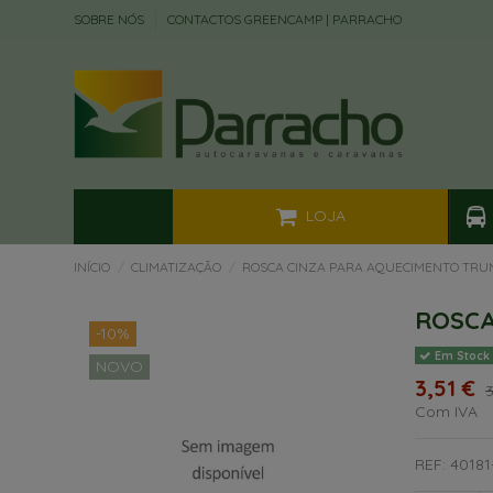
SOBRE NÓS
CONTACTOS GREENCAMP | PARRACHO
LOJA
INÍCIO
CLIMATIZAÇÃO
ROSCA CINZA PARA AQUECIMENTO TR
ROSCA
-10%
Em Stock
NOVO
3,51 €
3
Com IVA
REF: 40181