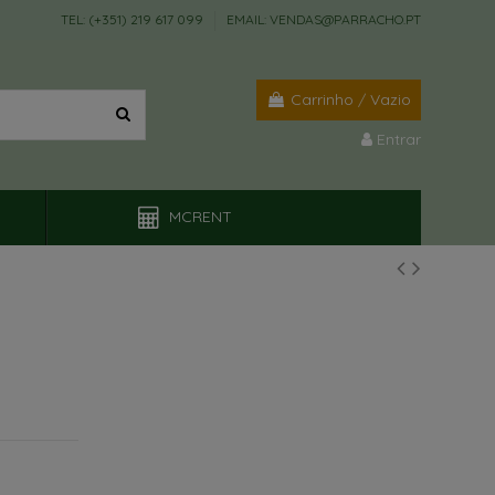
TEL: (+351) 219 617 099
EMAIL: VENDAS@PARRACHO.PT
Carrinho
/
Vazio
Entrar
MCRENT