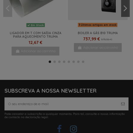
Últimos artigos em stock
Em Stock
LIGADOR EM T COM SAÍDA CINZA
BOILER A GÁS B10 TRUMA
PARA AQUECIMENTO TRUMA
737,99 €
878,56 €
12,67 €
Adicionar ao carrinho
Adicionar ao carrinho
NOVO
-5%
NOVO
-10,2%
SUBSCREVA A NOSSA NEWSLETTER
Pode cancelar a subscrição a qualquer momento. Para tal, consulte a nossa informação
de contacto na declaração legal.