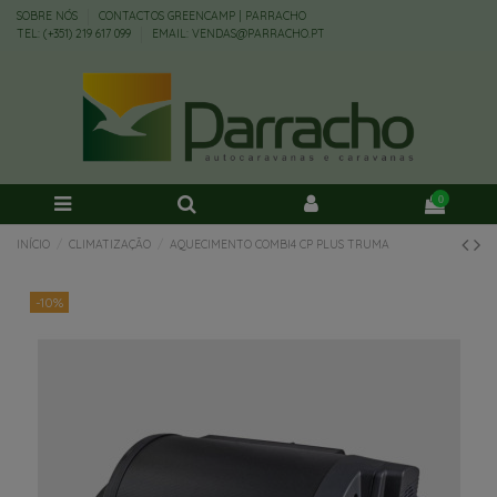
SOBRE NÓS
CONTACTOS GREENCAMP | PARRACHO
TEL: (+351) 219 617 099
EMAIL: VENDAS@PARRACHO.PT
0
INÍCIO
CLIMATIZAÇÃO
AQUECIMENTO COMBI4 CP PLUS TRUMA
-10%