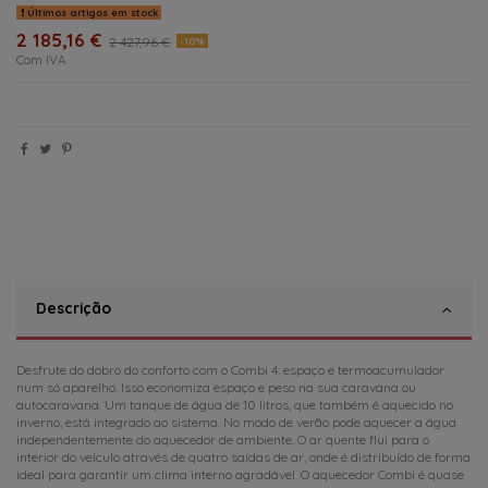
Últimos artigos em stock
2 185,16 €
2 427,96 €
-10%
Com IVA
Descrição
Desfrute do dobro do conforto com o Combi 4: espaço e termoacumulador
num só aparelho. Isso economiza espaço e peso na sua caravana ou
autocaravana. Um tanque de água de 10 litros, que também é aquecido no
inverno, está integrado ao sistema. No modo de verão pode aquecer a água
independentemente do aquecedor de ambiente. O ar quente flui para o
interior do veículo através de quatro saídas de ar, onde é distribuído de forma
ideal para garantir um clima interno agradável. O aquecedor Combi é quase