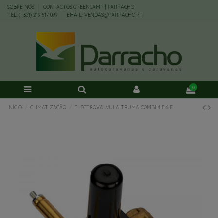
SOBRE NÓS
CONTACTOS GREENCAMP | PARRACHO
TEL: (+351) 219 617 099
EMAIL: VENDAS@PARRACHO.PT
0
INÍCIO
CLIMATIZAÇÃO
ELECTROVALVULA TRUMA COMBI 4 E 6 E