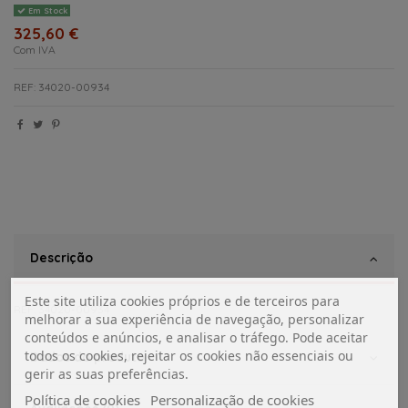
Em Stock
325,60 €
Com IVA
REF: 34020-00934
Descrição
Este site utiliza cookies próprios e de terceiros para
REF: 34020-00934
melhorar a sua experiência de navegação, personalizar
conteúdos e anúncios, e analisar o tráfego. Pode aceitar
todos os cookies, rejeitar os cookies não essenciais ou
Dados do produto
gerir as suas preferências.
Política de cookies
Personalização de cookies