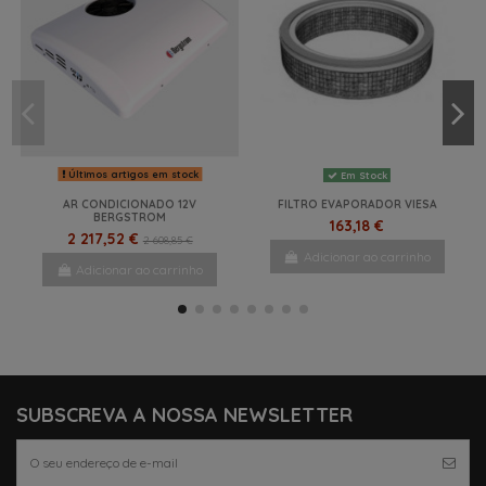
Últimos artigos em stock
Em Stock
AR CONDICIONADO 12V
FILTRO EVAPORADOR VIESA
BERGSTROM
163,18 €
2 217,52 €
2 608,85 €
Adicionar ao carrinho
Adicionar ao carrinho
NOVO
-5%
NOVO
NOVO
NOVO
SUBSCREVA A NOSSA NEWSLETTER