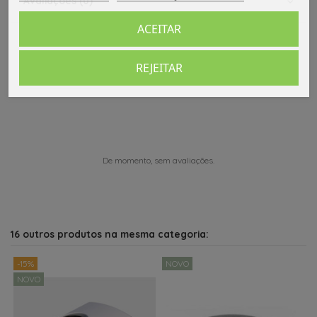
Avaliações (0)
ACEITAR
REJEITAR
Comentários (0)
De momento, sem avaliações.
16 outros produtos na mesma categoria:
-15%
NOVO
NOVO